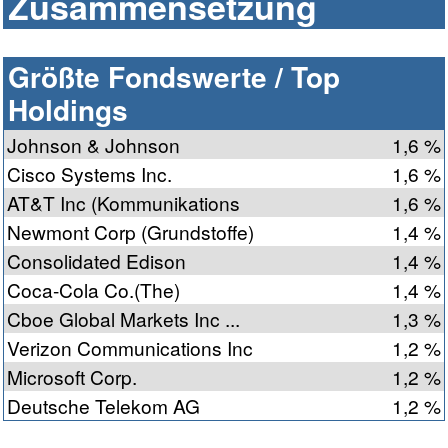
Zusammensetzung
Größte Fondswerte / Top
Holdings
Johnson & Johnson
1,6 %
Cisco Systems Inc.
1,6 %
AT&T Inc (Kommunikations
1,6 %
Newmont Corp (Grundstoffe)
1,4 %
Consolidated Edison
1,4 %
Coca-Cola Co.(The)
1,4 %
Cboe Global Markets Inc ...
1,3 %
Verizon Communications Inc
1,2 %
Microsoft Corp.
1,2 %
Deutsche Telekom AG
1,2 %