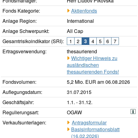
Fondsmanager:
Herr Liubov Pikovska
Fonds Kategorie:
Aktienfonds
Anlage Region:
International
Anlage Schwerpunkt:
All Cap
Gesamtrisikoindikator (SRI):
1
2
3
4
5
6
7
Ertragsverwendung:
thesaurierend
Wichtiger Hinweis zu
ausländischen
thesaurierenden Fonds!
Fondsvolumen:
5,2 Mio. EUR am 06.08.2026
Auflegungsdatum:
31.07.2015
Geschäftsjahr:
1.1. - 31.12.
Regulierungsart:
OGAW
Verkaufsunterlagen:
Antragsformular
Basisinformationsblatt
(16.02.2026)