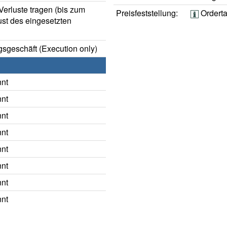
erluste tragen (bis zum
Preisfeststellung:
Ordert
ust des eingesetzten
sgeschäft (Execution only)
nnt
nnt
nnt
nnt
nnt
nnt
nnt
nnt