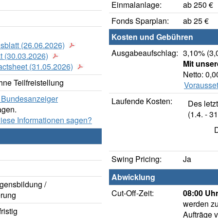
Einmalanlage:
ab 250 €
Fonds Sparplan:
ab 25 €
Kosten und Gebühren
sblatt (26.06.2026)
Ausgabeaufschlag:
3,10% (3,
t (30.03.2026)
Mit unse
actsheet (31.05.2026)
Netto: 0,
ne Teilfreistellung
Vorausset
er Bundesanzeiger
Laufende Kosten:
Des letz
agen.
(1.4. - 31
diese Informationen sagen?
D
Swing Pricing:
Ja
Abwicklung
gensbildung /
Cut-Off-Zeit:
08:00 Uhr
rung
werden zu
istig
Aufträge 