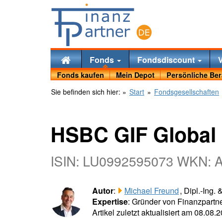
Fonds
Fondsdiscount
Fonds kaufen
Mein Depot
Persönliche Be
Sie befinden sich hier:
»
Start
»
Fondsgesellschaften
HSBC GIF Global
ISIN: LU0992595073 WKN:
Autor
:
Michael Freund
, Dipl.-Ing.
Expertise
: Gründer von Finanzpartne
Artikel zuletzt aktualisiert am 08.08.