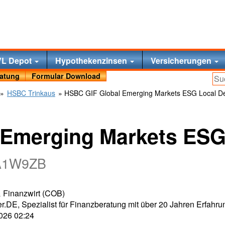
VL Depot
Hypothekenzinsen
Versicherungen
ratung
Formular Download
»
HSBC Trinkaus
» HSBC GIF Global Emerging Markets ESG Local D
 Emerging Markets ESG
 A1W9ZB
 & Finanzwirt (COB)
r.DE, Spezialist für Finanzberatung mit über 20 Jahren Erfahru
2026 02:24