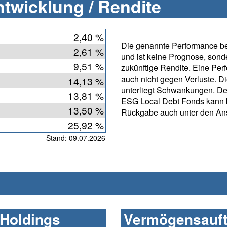
twicklung / Rendite
2,40 %
Die genannte Performance bet
2,61 %
und ist keine Prognose, sonde
9,51 %
zukünftige Rendite. Eine Per
auch nicht gegen Verluste. D
14,13 %
unterliegt Schwankungen. D
13,81 %
ESG Local Debt Fonds kann b
13,50 %
Rückgabe auch unter den Ans
25,92 %
Stand: 09.07.2026
 Holdings
Vermögensauft