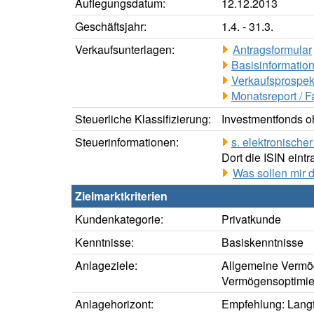
Auflegungsdatum:
12.12.2013
Geschäftsjahr:
1.4. - 31.3.
Verkaufsunterlagen:
Antragsformular
Basisinformation
Verkaufsprospek
Monatsreport / F
Steuerliche Klassifizierung:
Investmentfonds oh
Steuerinformationen:
s. elektronisch
Dort die ISIN eintr
Was sollen mir 
Zielmarktkriterien
Kundenkategorie:
Privatkunde
Kenntnisse:
Basiskenntnisse
Anlageziele:
Allgemeine Vermö
Vermögensoptimie
Anlagehorizont:
Empfehlung: Langfr