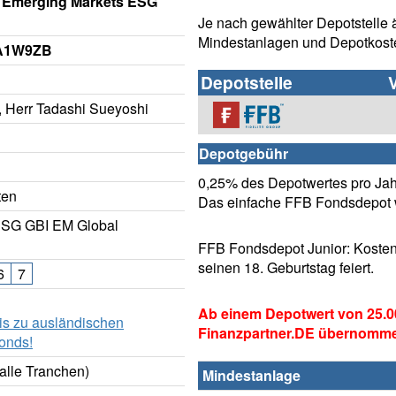
 Emerging Markets ESG
Je nach gewählter Depotstelle 
Mindestanlagen und Depotkost
 A1W9ZB
Depotstelle
 Herr Tadashi Sueyoshi
Depotgebühr
0,25% des Depotwertes pro Jahr
ten
Das einfache FFB Fondsdepot w
SG GBI EM Global
FFB Fondsdepot Junior: Kosten
seinen 18. Geburtstag feiert.
6
7
Ab einem Depotwert von 25.0
is zu ausländischen
Finanzpartner.DE übernomm
onds!
alle Tranchen)
Mindestanlage