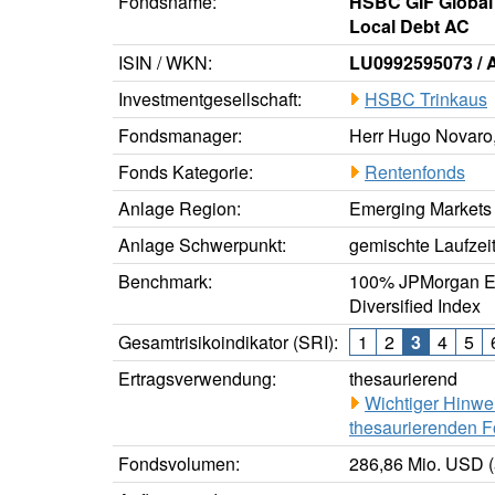
Fondsname:
HSBC GIF Global
Local Debt AC
ISIN / WKN:
LU0992595073 /
Investmentgesellschaft:
HSBC Trinkaus
Fondsmanager:
Herr Hugo Novaro,
Fonds Kategorie:
Rentenfonds
Anlage Region:
Emerging Markets
Anlage Schwerpunkt:
gemischte Laufzei
Benchmark:
100% JPMorgan E
Diversified Index
Gesamtrisikoindikator (SRI):
1
2
3
4
5
Ertragsverwendung:
thesaurierend
Wichtiger Hinwe
thesaurierenden F
Fondsvolumen:
286,86 Mio. USD (