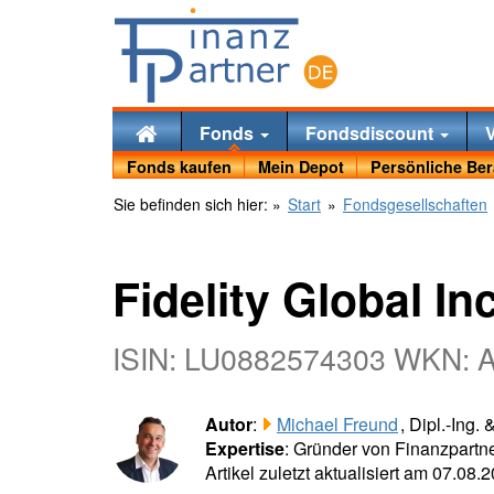
Fonds
Fondsdiscount
Fonds kaufen
Mein Depot
Persönliche Be
Sie befinden sich hier:
»
Start
»
Fondsgesellschaften
Fidelity Global 
ISIN: LU0882574303 WKN: 
Autor
:
Michael Freund
, Dipl.-Ing.
Expertise
: Gründer von Finanzpartne
Artikel zuletzt aktualisiert am 07.08.