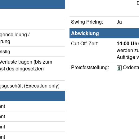
D
Swing Pricing:
Ja
Abwicklung
gensbildung /
rung
Cut-Off-Zeit:
14:00 Uhr
werden zu
istig
Aufträge 
erluste tragen (bis zum
Preisfeststellung:
Ordert
ust des eingesetzten
sgeschäft (Execution only)
nnt
nnt
nnt
nnt