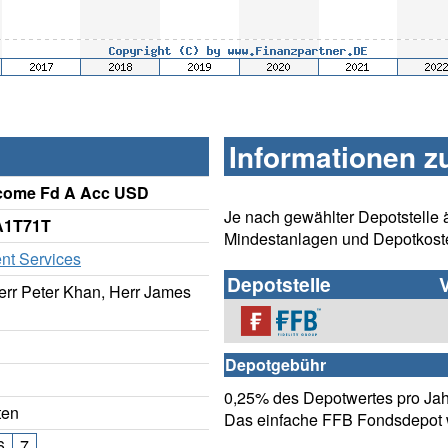
Informationen z
Income Fd A Acc USD
Je nach gewählter Depotstelle 
A1T71T
Mindestanlagen und Depotkost
ent Services
Depotstelle
Herr Peter Khan, Herr James
Depotgebühr
0,25% des Depotwertes pro Jahr
ten
Das einfache FFB Fondsdepot w
6
7