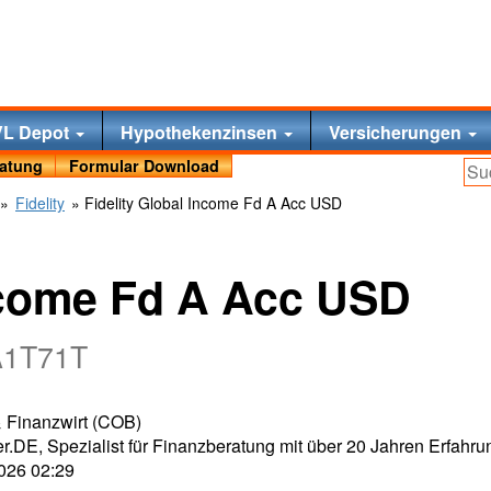
VL Depot
Hypothekenzinsen
Versicherungen
ratung
Formular Download
»
Fidelity
» Fidelity Global Income Fd A Acc USD
Income Fd A Acc USD
A1T71T
 & Finanzwirt (COB)
r.DE, Spezialist für Finanzberatung mit über 20 Jahren Erfahru
2026 02:29