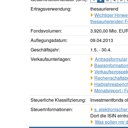
Ertragsverwendung:
thesaurierend
Wichtiger Hinwe
thesaurierenden F
Fondsvolumen:
3.920,00 Mio. EUR
Auflegungsdatum:
09.04.2013
Geschäftsjahr:
1.5. - 30.4.
Verkaufsunterlagen:
Antragsformular
Basisinformation
Verkaufsprospek
Rechenschaftsbe
Halbjahresberich
Monatsreport / F
Steuerliche Klassifizierung:
Investmentfonds oh
Steuerinformationen:
s. elektronisch
Dort die ISIN eintr
Was sollen mir 