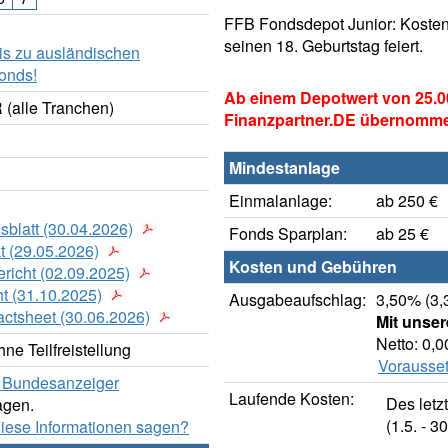
FFB Fondsdepot Junior: Kosten
seinen 18. Geburtstag feiert.
is zu ausländischen
onds!
Ab einem Depotwert von 25.0
 (alle Tranchen)
Finanzpartner.DE übernomm
Mindestanlage
Einmalanlage:
ab 250 €
sblatt (30.04.2026)
Fonds Sparplan:
ab 25 €
t (29.05.2026)
Kosten und Gebühren
richt (02.09.2025)
t (31.10.2025)
Ausgabeaufschlag:
3,50% (3,
actsheet (30.06.2026)
Mit unse
Netto: 0,
ne Teilfreistellung
Vorausset
er Bundesanzeiger
Laufende Kosten:
Des letz
agen.
(1.5. - 30
diese Informationen sagen?