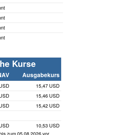
nnt
nnt
nnt
nnt
che Kurse
NAV
Ausgabekurs
 USD
15,47 USD
 USD
15,46 USD
 USD
15,42 USD
 USD
10,53 USD
is zum 05.08.2026 vor.