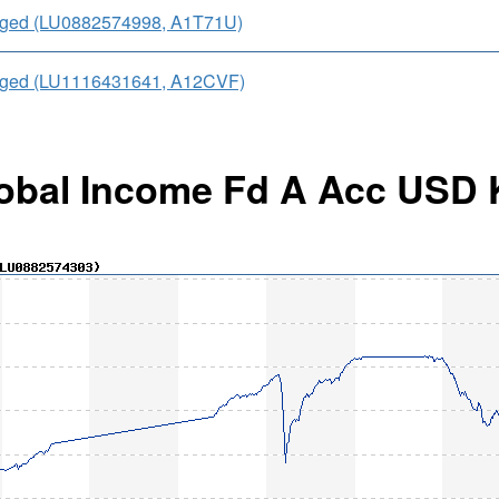
edged (LU0882574998, A1T71U)
edged (LU1116431641, A12CVF)
Global Income Fd A Acc USD 