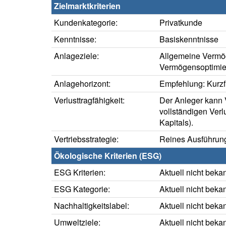
Zielmarktkriterien
Kundenkategorie:
Privatkunde
Kenntnisse:
Basiskenntnisse
Anlageziele:
Allgemeine Vermö
Vermögensoptimie
Anlagehorizont:
Empfehlung: Kurzfr
Verlusttragfähigkeit:
Der Anleger kann V
vollständigen Verl
Kapitals).
Vertriebsstrategie:
Reines Ausführung
Ökologische Kriterien (ESG)
ESG Kriterien:
Aktuell nicht beka
ESG Kategorie:
Aktuell nicht beka
Nachhaltigkeitslabel:
Aktuell nicht beka
Umweltziele:
Aktuell nicht beka