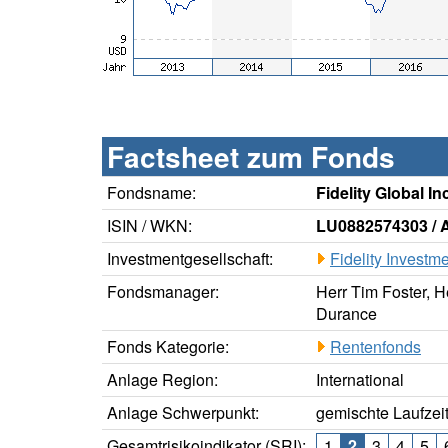
Factsheet zum Fonds
Fondsname:
Fidelity Global 
ISIN / WKN:
LU0882574303 / 
Investmentgesellschaft:
Fidelity Investm
Fondsmanager:
Herr Tim Foster, 
Durance
Fonds Kategorie:
Rentenfonds
Anlage Region:
International
Anlage Schwerpunkt:
gemischte Laufzei
Gesamtrisikoindikator (SRI):
1
2
3
4
5