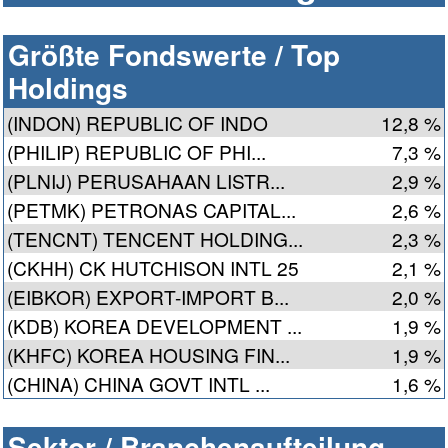
Größte Fondswerte / Top
Holdings
(INDON) REPUBLIC OF INDO
12,8 %
(PHILIP) REPUBLIC OF PHI...
7,3 %
(PLNIJ) PERUSAHAAN LISTR...
2,9 %
(PETMK) PETRONAS CAPITAL...
2,6 %
(TENCNT) TENCENT HOLDING...
2,3 %
(CKHH) CK HUTCHISON INTL 25
2,1 %
(EIBKOR) EXPORT-IMPORT B...
2,0 %
(KDB) KOREA DEVELOPMENT ...
1,9 %
(KHFC) KOREA HOUSING FIN...
1,9 %
(CHINA) CHINA GOVT INTL ...
1,6 %
Sektor / Branchenaufteilung