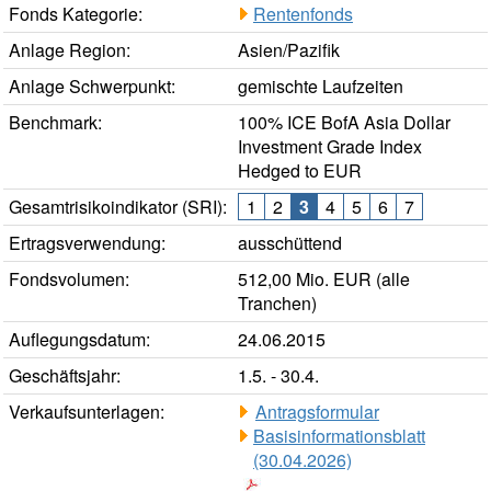
Fonds Kategorie:
Rentenfonds
Anlage Region:
Asien/Pazifik
Anlage Schwerpunkt:
gemischte Laufzeiten
Benchmark:
100% ICE BofA Asia Dollar
Investment Grade Index
Hedged to EUR
Gesamtrisikoindikator (SRI):
1
2
3
4
5
6
7
Ertragsverwendung:
ausschüttend
Fondsvolumen:
512,00 Mio. EUR (alle
Tranchen)
Auflegungsdatum:
24.06.2015
Geschäftsjahr:
1.5. - 30.4.
Verkaufsunterlagen:
Antragsformular
Basisinformationsblatt
(30.04.2026)