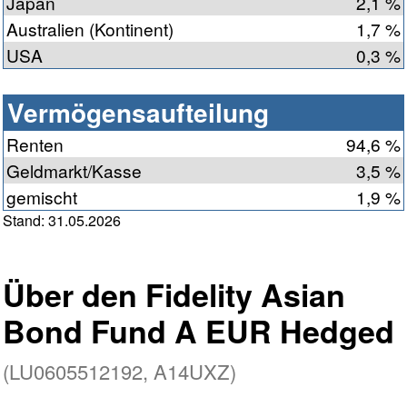
Japan
2,1 %
Australien (Kontinent)
1,7 %
USA
0,3 %
Vermögensaufteilung
Renten
94,6 %
Geldmarkt/Kasse
3,5 %
gemischt
1,9 %
Stand: 31.05.2026
Über den Fidelity Asian
Bond Fund A EUR Hedged
(LU0605512192, A14UXZ)