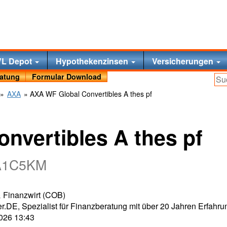
VL Depot
Hypothekenzinsen
Versicherungen
ratung
Formular Download
»
AXA
» AXA WF Global Convertibles A thes pf
nvertibles A thes pf
 A1C5KM
 & Finanzwirt (COB)
r.DE, Spezialist für Finanzberatung mit über 20 Jahren Erfahru
2026 13:43