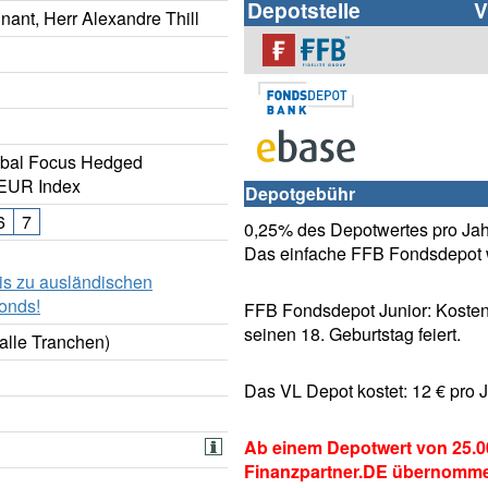
Depotstelle
V
gnant, Herr Alexandre Thill
obal Focus Hedged
 EUR Index
Depotgebühr
6
7
0,25% des Depotwertes pro Jahr
Das einfache FFB Fondsdepot w
is zu ausländischen
onds!
FFB Fondsdepot Junior: Kosten
seinen 18. Geburtstag feiert.
alle Tranchen)
Das VL Depot kostet: 12 € pro 
Ab einem Depotwert von 25.0
Finanzpartner.DE übernomm