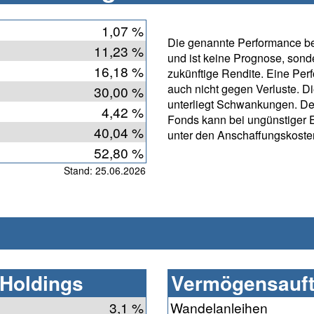
1,07 %
Die genannte Performance bet
11,23 %
und ist keine Prognose, sonde
16,18 %
zukünftige Rendite. Eine Per
auch nicht gegen Verluste. D
30,00 %
unterliegt Schwankungen. De
4,42 %
Fonds kann bei ungünstiger 
40,04 %
unter den Anschaffungskosten
52,80 %
Stand: 25.06.2026
 Holdings
Vermögensauft
3,1 %
Wandelanleihen