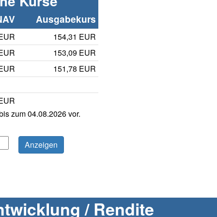
che Kurse
NAV
Ausgabekurs
 EUR
154,31 EUR
 EUR
153,09 EUR
 EUR
151,78 EUR
 EUR
is zum 04.08.2026 vor.
twicklung / Rendite