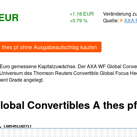
 EUR
+1.18 EUR
Veränderung z
+0.79 %
Quelle:
AXA 
 thes pf ohne Ausgabeaufschlag kaufen
 in Euro gemessene Kapitalzuwächse. Der AXA WF Global Convertib
m Universum des Thomson Reuters Convertible Global Focus H
ment Grade angelegt.
obal Convertibles A thes pf