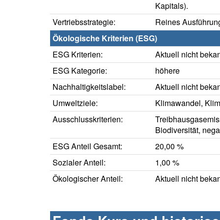
Kapitals).
Vertriebsstrategie:
Reines Ausführung
Ökologische Kriterien (ESG)
ESG Kriterien:
Aktuell nicht beka
ESG Kategorie:
höhere
Nachhaltigkeitslabel:
Aktuell nicht beka
Umweltziele:
Klimawandel, Kli
Ausschlusskriterien:
Treibhausgasemis
Biodiversität, neg
ESG Anteil Gesamt:
20,00 %
Sozialer Anteil:
1,00 %
Ökologischer Anteil:
Aktuell nicht beka