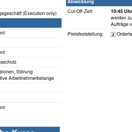
Abwicklung
Cut-Off-Zeit:
10:45 Uhr
sgeschäft (Execution only)
werden zu
Aufträge 
nnt
Preisfeststellung:
Orderta
nnt
maschutz
sionen, Störung
ative Arbeitnehmerbelange
nnt