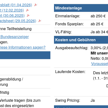
sblatt (01.04.2026)
Mindestanlage
t (12.02.2026)
t (30.06.2025)
Einmalanlage:
ab 250 €
actsheet (29.05.2026)
Fonds Sparplan:
ab 25 €
ne Teilfreistellung
VL-Fähig:
Ja ab 34 
er Bundesanzeiger
Kosten und Gebühren
agen.
diese Informationen sagen?
Ausgabeaufschlag:
3,00% (2,
Mit unse
Netto: 0,
Vorausset
Laufende Kosten:
Des letz
(1.1. - 31
gensbildung /
rung
ristig
erluste tragen (bis zum
Swing Pricing:
Ja
ust des eingesetzten