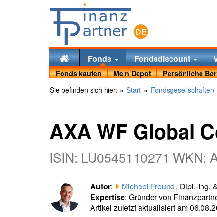
Fonds
Fondsdiscount
Fonds kaufen
Mein Depot
Persönliche Be
Sie befinden sich hier:
»
Start
»
Fondsgesellschaften
AXA WF Global Co
ISIN: LU0545110271 WKN:
Autor
:
Michael Freund
, Dipl.-Ing.
Expertise
: Gründer von Finanzpartne
Artikel zuletzt aktualisiert am 06.08.