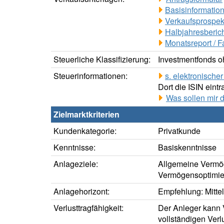
Basisinformation
Verkaufsprospek
Halbjahresberich
Monatsreport / F
Steuerliche Klassifizierung:
Investmentfonds oh
Steuerinformationen:
s. elektronisch
Dort die ISIN eintr
Was sollen mir 
Zielmarktkriterien
Kundenkategorie:
Privatkunde
Kenntnisse:
Basiskenntnisse
Anlageziele:
Allgemeine Vermö
Vermögensoptimie
Anlagehorizont:
Empfehlung: Mittelf
Verlusttragfähigkeit:
Der Anleger kann V
vollständigen Verl