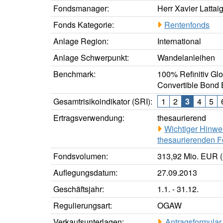
Fondsmanager:
Herr Xavier Lattai
Fonds Kategorie:
Rentenfonds
Anlage Region:
International
Anlage Schwerpunkt:
Wandelanleihen
Benchmark:
100% Refinitiv Gl
Convertible Bond
Gesamtrisikoindikator (SRI):
1
2
3
4
5
Ertragsverwendung:
thesaurierend
Wichtiger Hinwe
thesaurierenden F
Fondsvolumen:
313,92 Mio. EUR (
Auflegungsdatum:
27.09.2013
Geschäftsjahr:
1.1. - 31.12.
Regulierungsart:
OGAW
Verkaufsunterlagen:
Antragsformular