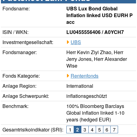
Fondsname:
UBS Lux Bond Global
Inflation linked USD EURH P
acc
ISIN / WKN:
LU0455556406 / A0YCH7
Investmentgesellschaft:
UBS
Fondsmanager:
Herr Kevin Ziyi Zhao, Herr
Jerry Jones, Herr Alexander
Wise
Fonds Kategorie:
Rentenfonds
Anlage Region:
International
Anlage Schwerpunkt:
inflationsgeschützt
Benchmark:
100% Bloomberg Barclays
Global inflation linked 1-10
years (hedged EUR)
Gesamtrisikoindikator (SRI):
1
2
3
4
5
6
7