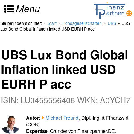
Menu
Sie befinden sich hier:
»
Start
»
Fondsgesellschaften
»
UBS
» UBS
Lux Bond Global Inflation linked USD EURH P acc
UBS Lux Bond Global
Inflation linked USD
EURH P acc
ISIN: LU0455556406 WKN: A0YCH7
Autor
:
Michael Freund
, Dipl.-Ing. & Finanzwirt
(COB)
Expertise
: Gründer von Finanzpartner.DE,