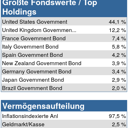
Größte Fondswerte / Top
Holdings
United States Government
44,1 %
United Kingdom Governmen...
12,2 %
France Government Bond
7,4 %
Italy Government Bond
5,8 %
Spain Government Bond
4,2 %
New Zealand Government Bond
3,9 %
Germany Government Bond
3,4 %
Japan Government Bond
2,9 %
Brazil Government Bond
2,0 %
Vermögensaufteilung
Inflationsindexierte Anl
97,5 %
Geldmarkt/Kasse
2,5 %