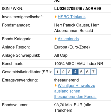
AC
ISIN / WKN:
LU0362709346 / A0RH99
Investmentgesellschaft:
HSBC Trinkaus
Fondsmanager:
Herr Patrick Gautier, Herr
Abderrahman Belcaid
Fonds Kategorie:
Aktienfonds
Anlage Region:
Europa (Euro-Zone)
Anlage Schwerpunkt:
All Cap
Benchmark:
100% MSCI EMU Index NR
Gesamtrisikoindikator (SRI):
1
2
3
4
5
6
7
Ertragsverwendung:
thesaurierend
Wichtiger Hinweis zu
ausländischen
thesaurierenden Fonds!
Fondsvolumen:
98,70 Mio. EUR (alle
Tranchen)