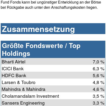
Fund Fonds kann bei ungünstiger Entwicklung an der Börse
bei Rückgabe auch unter den Anschaffungskosten liegen.
Zusammensetzung
Größte Fondswerte / Top
Holdings
Bharti Airtel
7,0 %
ICICI Bank
6,3 %
HDFC Bank
5,6 %
Larsen & Toubro
4,8 %
Mahindra & Mahindra
4,6 %
Cholamandalam Investment
3,5 %
Sansera Engineering
3,3 %