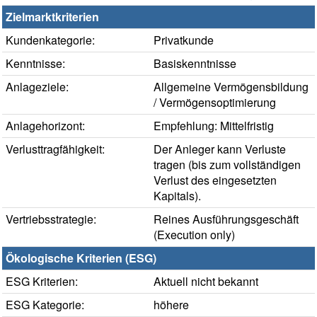
Zielmarktkriterien
Kundenkategorie:
Privatkunde
Kenntnisse:
Basiskenntnisse
Anlageziele:
Allgemeine Vermögensbildung
/ Vermögensoptimierung
Anlagehorizont:
Empfehlung: Mittelfristig
Verlusttragfähigkeit:
Der Anleger kann Verluste
tragen (bis zum vollständigen
Verlust des eingesetzten
Kapitals).
Vertriebsstrategie:
Reines Ausführungsgeschäft
(Execution only)
Ökologische Kriterien (ESG)
ESG Kriterien:
Aktuell nicht bekannt
ESG Kategorie:
höhere