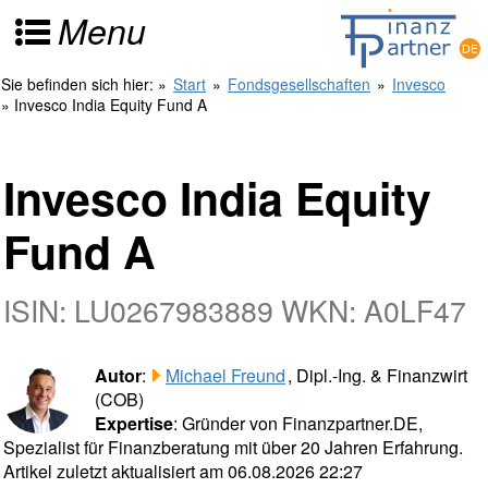
Menu
Sie befinden sich hier:
»
Start
»
Fondsgesellschaften
»
Invesco
» Invesco India Equity Fund A
Invesco India Equity
Fund A
ISIN: LU0267983889 WKN: A0LF47
Autor
:
Michael Freund
, Dipl.-Ing. & Finanzwirt
(COB)
Expertise
: Gründer von Finanzpartner.DE,
Spezialist für Finanzberatung mit über 20 Jahren Erfahrung.
Artikel zuletzt aktualisiert am 06.08.2026 22:27