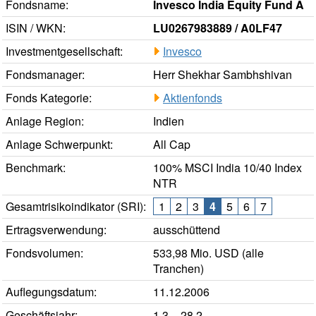
Fondsname:
Invesco India Equity Fund A
ISIN / WKN:
LU0267983889 / A0LF47
Investmentgesellschaft:
Invesco
Fondsmanager:
Herr Shekhar Sambhshivan
Fonds Kategorie:
Aktienfonds
Anlage Region:
Indien
Anlage Schwerpunkt:
All Cap
Benchmark:
100% MSCI India 10/40 Index
NTR
Gesamtrisikoindikator (SRI):
1
2
3
4
5
6
7
Ertragsverwendung:
ausschüttend
Fondsvolumen:
533,98 Mio. USD (alle
Tranchen)
Auflegungsdatum:
11.12.2006
Geschäftsjahr:
1.3. - 28.2.