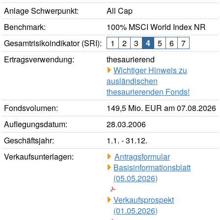
Anlage Schwerpunkt:
All Cap
Benchmark:
100% MSCI World Index NR
Gesamtrisikoindikator (SRI):
1
2
3
4
5
6
7
Ertragsverwendung:
thesaurierend
Wichtiger Hinweis zu
ausländischen
thesaurierenden Fonds!
Fondsvolumen:
149,5 Mio. EUR am 07.08.2026
Auflegungsdatum:
28.03.2006
Geschäftsjahr:
1.1. - 31.12.
Verkaufsunterlagen:
Antragsformular
Basisinformationsblatt
(05.05.2026)
Verkaufsprospekt
(01.05.2026)