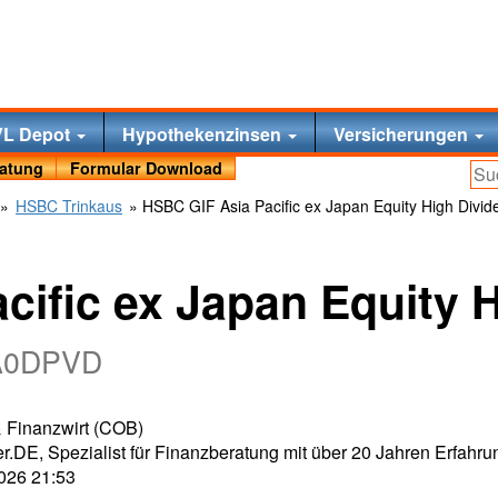
VL Depot
Hypothekenzinsen
Versicherungen
ratung
Formular Download
»
HSBC Trinkaus
» HSBC GIF Asia Pacific ex Japan Equity High Divi
cific ex Japan Equity 
 A0DPVD
 & Finanzwirt (COB)
r.DE, Spezialist für Finanzberatung mit über 20 Jahren Erfahru
2026 21:53