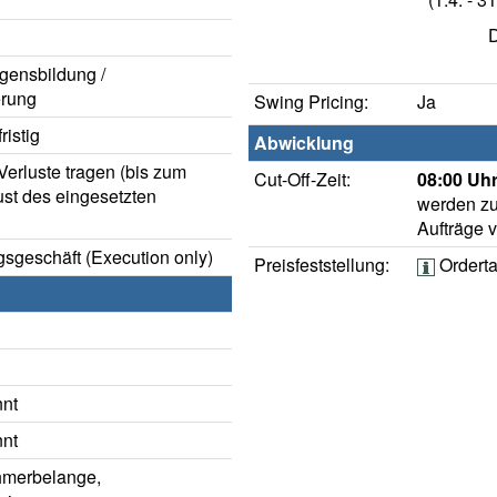
D
gensbildung /
rung
Swing Pricing:
Ja
istig
Abwicklung
erluste tragen (bis zum
Cut-Off-Zeit:
08:00 Uhr
ust des eingesetzten
werden zu
Aufträge 
sgeschäft (Execution only)
Preisfeststellung:
Ordert
nnt
nnt
hmerbelange,