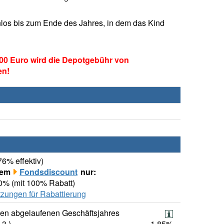
los bis zum Ende des Jahres, in dem das Kind
00 Euro wird die Depotgebühr von
en!
76% effektiv)
rem
Fondsdiscount
nur:
00% (mit 100% Rabatt)
zungen für Rabattierung
ten abgelaufenen Geschäftsjahres
.3.)
1,85%