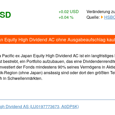
USD
+0.02 USD
Veränderung z
+0.04 %
Quelle:
HSBC 
an Equity High Dividend AC ohne Ausgabeaufschlag kau
 Pacific ex Japan Equity High Dividend AC ist ein langfristig
st bestrebt, ein Portfolio aufzubauen, das eine Dividendenrend
investiert der Fonds mindestens 90% seines Vermögens in Aktie
ik-Region (ohne Japan) ansässig sind oder dort den größten Tei
ch in Schwellenmärkten.
High Dividend AS (LU0197773673, A0DP5K)