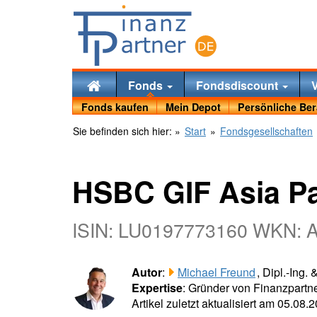
Fonds
Fondsdiscount
Fonds kaufen
Mein Depot
Persönliche Be
Sie befinden sich hier:
»
Start
»
Fondsgesellschaften
HSBC GIF Asia Pa
ISIN: LU0197773160 WKN:
Autor
:
Michael Freund
, Dipl.-Ing.
Expertise
: Gründer von Finanzpartne
Artikel zuletzt aktualisiert am 05.08.