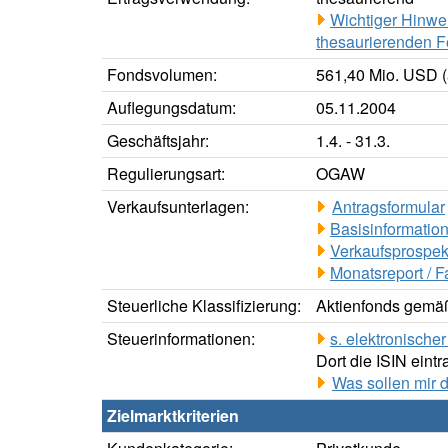
Wichtiger Hinwe
thesaurierenden F
Fondsvolumen:
561,40 Mio. USD (
Auflegungsdatum:
05.11.2004
Geschäftsjahr:
1.4. - 31.3.
Regulierungsart:
OGAW
Verkaufsunterlagen:
Antragsformular
Basisinformation
Verkaufsprospek
Monatsreport / F
Steuerliche Klassifizierung:
Aktienfonds gemäß
Steuerinformationen:
s. elektronisch
Dort die ISIN eintr
Was sollen mir 
Zielmarktkriterien