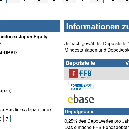
Informationen z
cific ex Japan Equity
C
Je nach gewählter Depotstelle 
Mindestanlagen und Depotkost
 A0DPVD
Depotstelle
V
Japan)
a Pacific ex Japan Index
Depotgebühr
6
7
0,25% des Depotwertes pro Jahr
Das einfache FFB Fondsdepot w