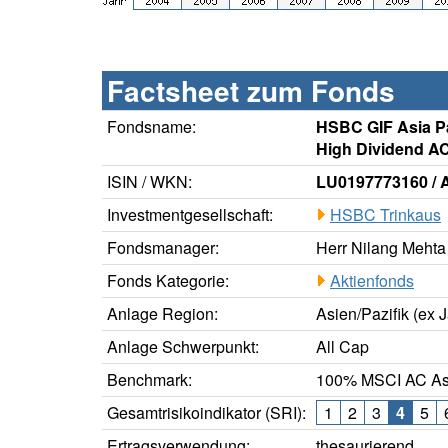
Factsheet zum Fonds
Fondsname:
HSBC GIF Asia Pa
High Dividend A
ISIN / WKN:
LU0197773160 /
Investmentgesellschaft:
HSBC Trinkaus
Fondsmanager:
Herr Nilang Mehta
Fonds Kategorie:
Aktienfonds
Anlage Region:
Asien/Pazifik (ex 
Anlage Schwerpunkt:
All Cap
Benchmark:
100% MSCI AC Asi
Gesamtrisikoindikator (SRI):
1
2
3
4
5
Ertragsverwendung:
thesaurierend