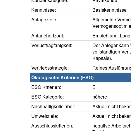
Kundenkategorie:
Privatkunde
Kenntnisse:
Basiskenntnisse
Anlageziele:
Allgemeine Vermö
Vermögensoptimie
Anlagehorizont:
Empfehlung: Langfr
Verlusttragfähigkeit:
Der Anleger kann V
vollständigen Verl
Kapitals).
Vertriebsstrategie:
Reines Ausführung
Ökologische Kriterien (ESG)
ESG Kriterien:
E
ESG Kategorie:
höhere
Nachhaltigkeitslabel:
Aktuell nicht beka
Umweltziele:
Aktuell nicht beka
Ausschlusskriterien:
negative Arbeitne