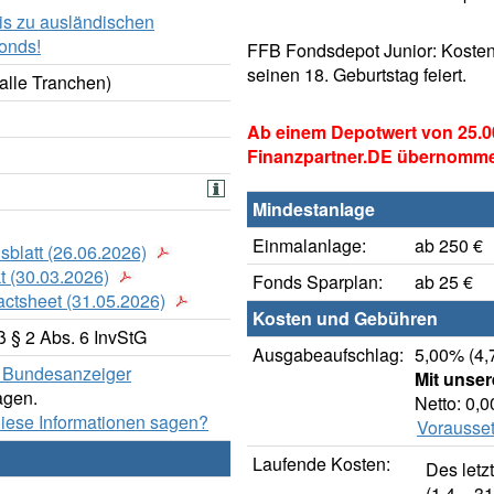
is zu ausländischen
onds!
FFB Fondsdepot Junior: Kosten
seinen 18. Geburtstag feiert.
alle Tranchen)
Ab einem Depotwert von 25.0
Finanzpartner.DE übernomm
Mindestanlage
Einmalanlage:
ab 250 €
sblatt (26.06.2026)
t (30.03.2026)
Fonds Sparplan:
ab 25 €
actsheet (31.05.2026)
Kosten und Gebühren
 § 2 Abs. 6 InvStG
Ausgabeaufschlag:
5,00% (4,
er Bundesanzeiger
Mit unse
agen.
Netto: 0,
diese Informationen sagen?
Vorausset
Laufende Kosten:
Des letz
(1.4. - 31