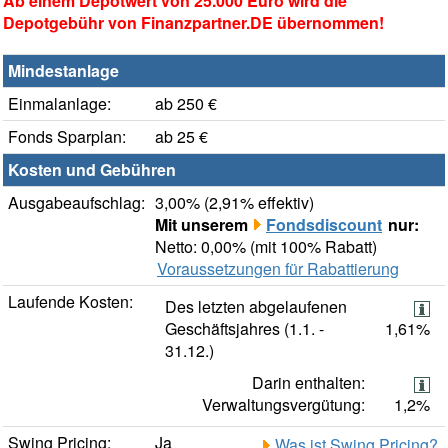
Ab einem Depotwert von 25.000 Euro wird die
Depotgebühr von Finanzpartner.DE übernommen!
Mindestanlage
Einmalanlage:
ab 250 €
Fonds Sparplan:
ab 25 €
Kosten und Gebühren
Ausgabeaufschlag:
3,00% (2,91% effektiv)
Mit unserem
Fondsdiscount
nur:
Netto: 0,00% (mit 100% Rabatt)
Voraussetzungen für Rabattierung
Laufende Kosten:
Des letzten abgelaufenen
Geschäftsjahres (1.1. -
1,61%
31.12.)
Darin enthalten:
Verwaltungsvergütung:
1,2%
Swing Pricing:
Ja
Was ist Swing Pricing?