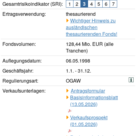
Gesamtrisikoindikator (SRI):
1
2
3
4
5
6
7
Ertragsverwendung:
thesaurierend
Wichtiger Hinweis zu
ausländischen
thesaurierenden Fonds!
Fondsvolumen:
128,44 Mio. EUR (alle
Tranchen)
Auflegungsdatum:
06.05.1998
Geschäftsjahr:
1.1. - 31.12.
Regulierungsart:
OGAW
Verkaufsunterlagen:
Antragsformular
Basisinformationsblatt
(13.05.2026)
Verkaufsprospekt
(01.05.2026)