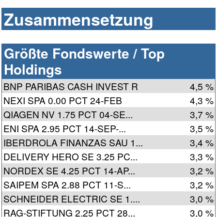
Zusammensetzung
Größte Fondswerte / Top
Holdings
BNP PARIBAS CASH INVEST R
4,5 %
NEXI SPA 0.00 PCT 24-FEB
4,3 %
QIAGEN NV 1.75 PCT 04-SE...
3,7 %
ENI SPA 2.95 PCT 14-SEP-...
3,5 %
IBERDROLA FINANZAS SAU 1...
3,4 %
DELIVERY HERO SE 3.25 PC...
3,3 %
NORDEX SE 4.25 PCT 14-AP...
3,2 %
SAIPEM SPA 2.88 PCT 11-S...
3,2 %
SCHNEIDER ELECTRIC SE 1....
3,0 %
RAG-STIFTUNG 2.25 PCT 28...
3,0 %