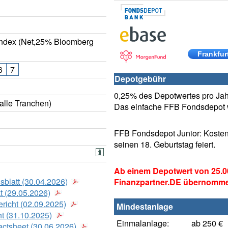
ndex (Net,25% Bloomberg
Frankfur
6
7
Depotgebühr
0,25% des Depotwertes pro Jahr
alle Tranchen)
Das einfache FFB Fondsdepot w
FFB Fondsdepot Junior: Kosten
seinen 18. Geburtstag feiert.
Ab einem Depotwert von 25.0
sblatt (30.04.2026)
Finanzpartner.DE übernomm
t (29.05.2026)
richt (02.09.2025)
Mindestanlage
t (31.10.2025)
Einmalanlage:
ab 250 €
actsheet (30.06.2026)