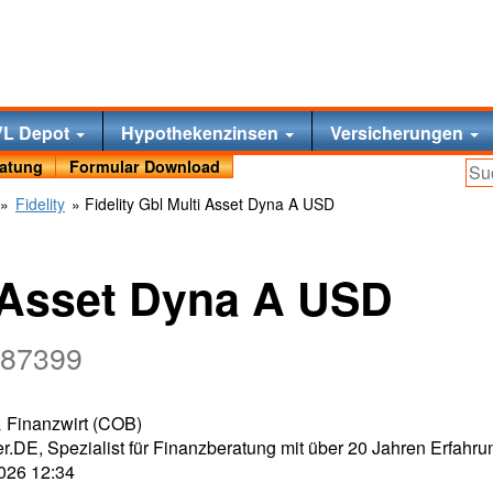
VL Depot
Hypothekenzinsen
Versicherungen
ratung
Formular Download
»
Fidelity
» Fidelity Gbl Multi Asset Dyna A USD
i Asset Dyna A USD
987399
 & Finanzwirt (COB)
r.DE, Spezialist für Finanzberatung mit über 20 Jahren Erfahru
2026 12:34