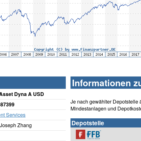
Informationen z
ti Asset Dyna A USD
Je nach gewählter Depotstelle 
987399
Mindestanlagen und Depotkost
ent Services
Depotstelle
r Joseph Zhang