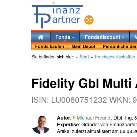
Fonds
Fondsdiscount
Fonds kaufen
Mein Depot
Persönliche Be
Sie befinden sich hier:
»
Start
»
Fondsgesellschaften
Fidelity Gbl Mult
ISIN: LU0080751232 WKN: 
Autor
:
Michael Freund
, Dipl.-Ing.
Expertise
: Gründer von Finanzpartne
Artikel zuletzt aktualisiert am 06.08.