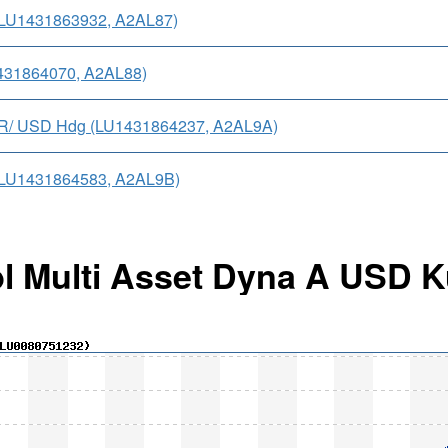
 (LU1431863932, A2AL87)
1431864070, A2AL88)
EUR/ USD Hdg (LU1431864237, A2AL9A)
R (LU1431864583, A2AL9B)
Gbl Multi Asset Dyna A USD 