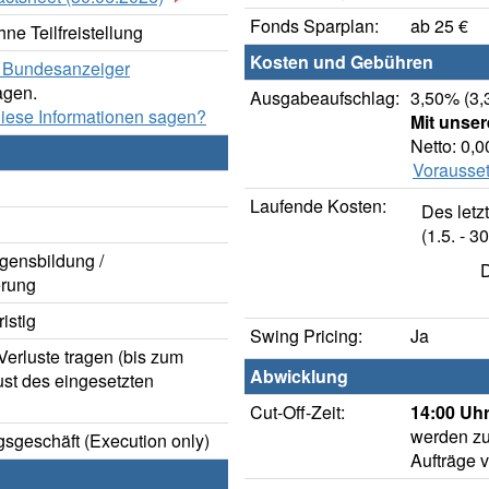
Fonds Sparplan:
ab 25 €
ne Teilfreistellung
Kosten und Gebühren
er Bundesanzeiger
agen.
Ausgabeaufschlag:
3,50% (3,
diese Informationen sagen?
Mit unse
Netto: 0,
Vorausset
Laufende Kosten:
Des letz
(1.5. - 30
gensbildung /
D
rung
istig
Swing Pricing:
Ja
erluste tragen (bis zum
Abwicklung
ust des eingesetzten
Cut-Off-Zeit:
14:00 Uhr
werden zu
sgeschäft (Execution only)
Aufträge 