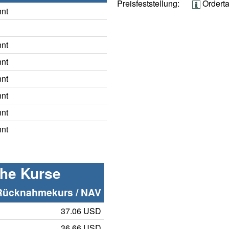
Preisfeststellung:
Ordert
nnt
nnt
nnt
nnt
nnt
nnt
nnt
che Kurse
Rücknahmekurs / NAV
37.06 USD
36.66 USD