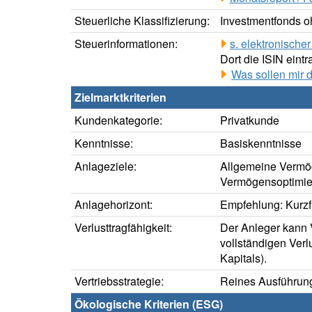
Steuerliche Klassifizierung:
Investmentfonds oh
Steuerinformationen:
s. elektronisch
Dort die ISIN eintr
Was sollen mir 
Zielmarktkriterien
Kundenkategorie:
Privatkunde
Kenntnisse:
Basiskenntnisse
Anlageziele:
Allgemeine Vermö
Vermögensoptimie
Anlagehorizont:
Empfehlung: Kurzfr
Verlusttragfähigkeit:
Der Anleger kann V
vollständigen Verl
Kapitals).
Vertriebsstrategie:
Reines Ausführung
Ökologische Kriterien (ESG)