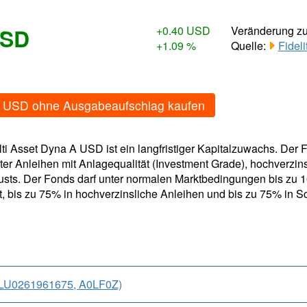
USD
+0.40 USD
Veränderung z
+1.09 %
Quelle:
Fidel
a A USD ohne Ausgabeaufschlag kaufen
ulti Asset Dyna A USD ist ein langfristiger Kapitalzuwachs. Der 
ter Anleihen mit Anlagequalität (Investment Grade), hochverzi
sts. Der Fonds darf unter normalen Marktbedingungen bis zu 10
ät, bis zu 75% in hochverzinsliche Anleihen und bis zu 75% in 
 (LU0261961675, A0LF0Z)