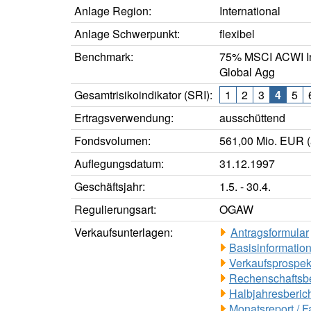
Anlage Region:
International
Anlage Schwerpunkt:
flexibel
Benchmark:
75% MSCI ACWI I
Global Agg
Gesamtrisikoindikator (SRI):
1
2
3
4
5
Ertragsverwendung:
ausschüttend
Fondsvolumen:
561,00 Mio. EUR (
Auflegungsdatum:
31.12.1997
Geschäftsjahr:
1.5. - 30.4.
Regulierungsart:
OGAW
Verkaufsunterlagen:
Antragsformular
Basisinformation
Verkaufsprospek
Rechenschaftsbe
Halbjahresberich
Monatsreport / F