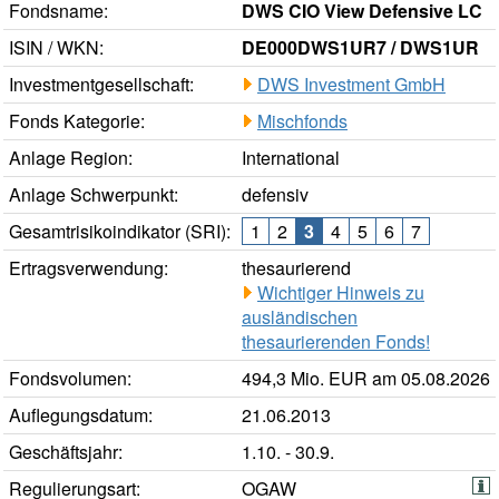
Fondsname:
DWS CIO View Defensive LC
ISIN / WKN:
DE000DWS1UR7 / DWS1UR
Investmentgesellschaft:
DWS Investment GmbH
Fonds Kategorie:
Mischfonds
Anlage Region:
International
Anlage Schwerpunkt:
defensiv
Gesamtrisikoindikator (SRI):
1
2
3
4
5
6
7
Ertragsverwendung:
thesaurierend
Wichtiger Hinweis zu
ausländischen
thesaurierenden Fonds!
Fondsvolumen:
494,3 Mio. EUR am 05.08.2026
Auflegungsdatum:
21.06.2013
Geschäftsjahr:
1.10. - 30.9.
Regulierungsart:
OGAW