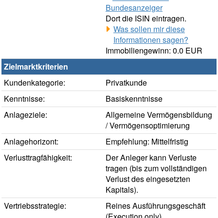
Bundesanzeiger
Dort die ISIN eintragen.
Was sollen mir diese
Informationen sagen?
Immobiliengewinn: 0.0 EUR
Zielmarktkriterien
Kundenkategorie:
Privatkunde
Kenntnisse:
Basiskenntnisse
Anlageziele:
Allgemeine Vermögensbildung
/ Vermögensoptimierung
Anlagehorizont:
Empfehlung: Mittelfristig
Verlusttragfähigkeit:
Der Anleger kann Verluste
tragen (bis zum vollständigen
Verlust des eingesetzten
Kapitals).
Vertriebsstrategie:
Reines Ausführungsgeschäft
(Execution only)