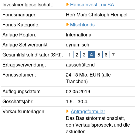
Investmentgesellschaft:
HansaInvest Lux SA
Fondsmanager:
Herr Marc Christoph Hempel
Fonds Kategorie:
Mischfonds
Anlage Region:
International
Anlage Schwerpunkt:
dynamisch
Gesamtrisikoindikator (SRI):
1
2
3
4
5
6
7
Ertragsverwendung:
ausschüttend
Fondsvolumen:
24,18 Mio. EUR (alle
Tranchen)
Auflegungsdatum:
02.05.2019
Geschäftsjahr:
1.5. - 30.4.
Verkaufsunterlagen:
Antragsformular
Das Basisinformationsblatt,
den Verkaufsprospekt und die
aktuellen