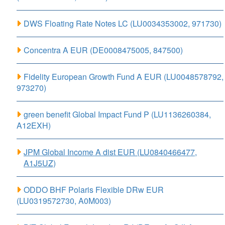
DWS Floating Rate Notes LC (LU0034353002, 971730)
Concentra A EUR (DE0008475005, 847500)
Fidelity European Growth Fund A EUR (LU0048578792,
973270)
green benefit Global Impact Fund P (LU1136260384,
A12EXH)
JPM Global Income A dist EUR (LU0840466477,
A1J5UZ)
ODDO BHF Polaris Flexible DRw EUR
(LU0319572730, A0M003)