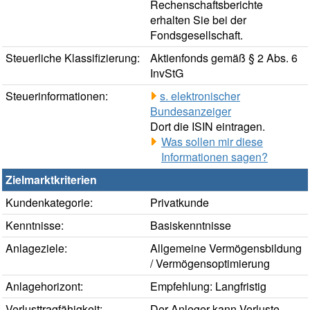
Rechenschaftsberichte
erhalten Sie bei der
Fondsgesellschaft.
Steuerliche Klassifizierung:
Aktienfonds gemäß § 2 Abs. 6
InvStG
Steuerinformationen:
s. elektronischer
Bundesanzeiger
Dort die ISIN eintragen.
Was sollen mir diese
Informationen sagen?
Zielmarktkriterien
Kundenkategorie:
Privatkunde
Kenntnisse:
Basiskenntnisse
Anlageziele:
Allgemeine Vermögensbildung
/ Vermögensoptimierung
Anlagehorizont:
Empfehlung: Langfristig
Verlusttragfähigkeit:
Der Anleger kann Verluste