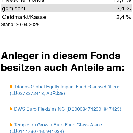
gemischt
2,4 %
Geldmarkt/Kasse
2,4 %
Stand: 30.04.2026
Anleger in diesem Fonds
besitzen auch Anteile am:
Triodos Global Equity Impact Fund R ausschüttend
(LU0278272413, A0RJ28)
DWS Euro Flexizins NC (DE0008474230, 847423)
Templeton Growth Euro Fund Class A acc
(LU0114760746, 941034)