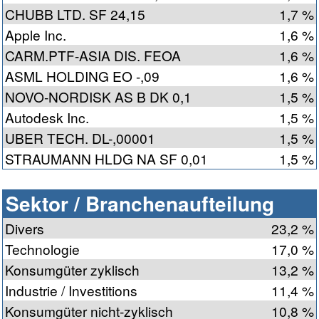
CHUBB LTD. SF 24,15
1,7 %
Apple Inc.
1,6 %
CARM.PTF-ASIA DIS. FEOA
1,6 %
ASML HOLDING EO -,09
1,6 %
NOVO-NORDISK AS B DK 0,1
1,5 %
Autodesk Inc.
1,5 %
UBER TECH. DL-,00001
1,5 %
STRAUMANN HLDG NA SF 0,01
1,5 %
Sektor / Branchenaufteilung
Divers
23,2 %
Technologie
17,0 %
Konsumgüter zyklisch
13,2 %
Industrie / Investitions
11,4 %
Konsumgüter nicht-zyklisch
10,8 %