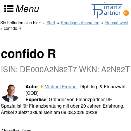
Menu
Sie befinden sich hier:
»
Start
»
Fondsgesellschaften
»
HansaInvest
» confido R
confido R
ISIN: DE000A2N82T7 WKN: A2N82T
Autor
:
Michael Freund
, Dipl.-Ing. & Finanzwirt
(COB)
Expertise
: Gründer von Finanzpartner.DE,
Spezialist für Finanzberatung mit über 20 Jahren Erfahrung.
Artikel zuletzt aktualisiert am 09.08.2026 09:38
Aktueller Kurs: