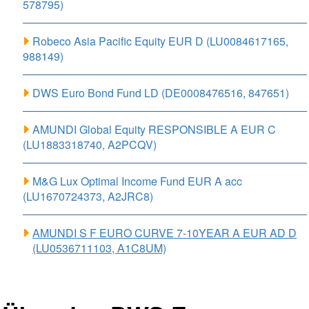
578795)
Robeco Asia Pacific Equity EUR D (LU0084617165,
988149)
DWS Euro Bond Fund LD (DE0008476516, 847651)
AMUNDI Global Equity RESPONSIBLE A EUR C
(LU1883318740, A2PCQV)
M&G Lux Optimal Income Fund EUR A acc
(LU1670724373, A2JRC8)
AMUNDI S F EURO CURVE 7-10YEAR A EUR AD D
(LU0536711103, A1C8UM)