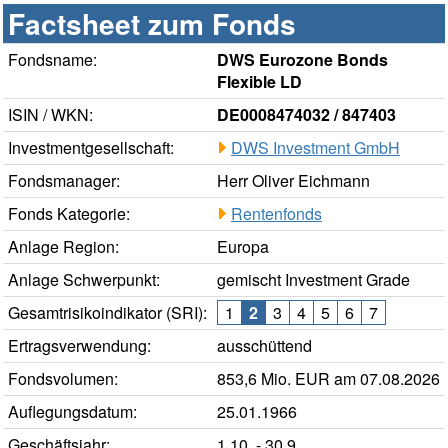
Factsheet zum Fonds
Fondsname:
DWS Eurozone Bonds
Flexible LD
ISIN / WKN:
DE0008474032 / 847403
Investmentgesellschaft:
DWS Investment GmbH
Fondsmanager:
Herr Oliver Eichmann
Fonds Kategorie:
Rentenfonds
Anlage Region:
Europa
Anlage Schwerpunkt:
gemischt Investment Grade
Gesamtrisikoindikator (SRI):
1
2
3
4
5
6
7
Ertragsverwendung:
ausschüttend
Fondsvolumen:
853,6 Mio. EUR am 07.08.2026
Auflegungsdatum:
25.01.1966
Geschäftsjahr:
1.10. - 30.9.