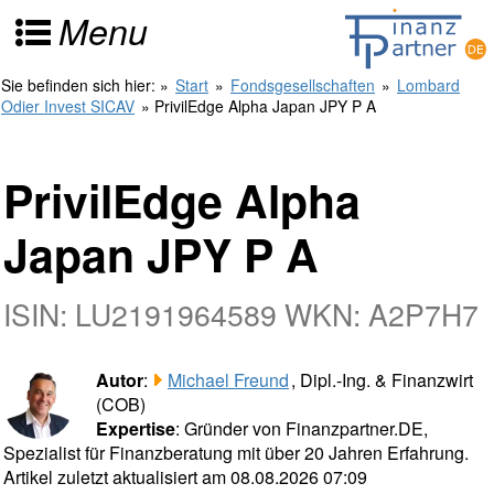
Menu
Sie befinden sich hier:
»
Start
»
Fondsgesellschaften
»
Lombard
Odier Invest SICAV
» PrivilEdge Alpha Japan JPY P A
PrivilEdge Alpha
Japan JPY P A
ISIN: LU2191964589 WKN: A2P7H7
Autor
:
Michael Freund
, Dipl.-Ing. & Finanzwirt
(COB)
Expertise
: Gründer von Finanzpartner.DE,
Spezialist für Finanzberatung mit über 20 Jahren Erfahrung.
Artikel zuletzt aktualisiert am 08.08.2026 07:09