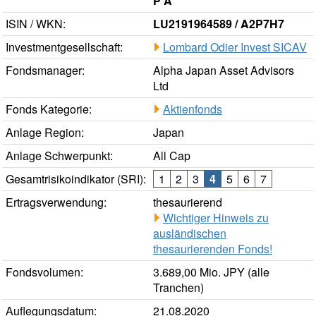
P A
ISIN / WKN:
LU2191964589 / A2P7H7
Investmentgesellschaft:
Lombard Odier Invest SICAV
Fondsmanager:
Alpha Japan Asset Advisors
Ltd
Fonds Kategorie:
Aktienfonds
Anlage Region:
Japan
Anlage Schwerpunkt:
All Cap
Gesamtrisikoindikator (SRI):
1
2
3
4
5
6
7
Ertragsverwendung:
thesaurierend
Wichtiger Hinweis zu
ausländischen
thesaurierenden Fonds!
Fondsvolumen:
3.689,00 Mio. JPY (alle
Tranchen)
Auflegungsdatum:
21.08.2020