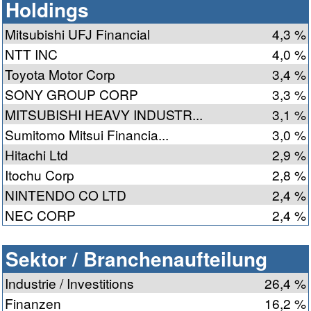
Holdings
Mitsubishi UFJ Financial
4,3 %
NTT INC
4,0 %
Toyota Motor Corp
3,4 %
SONY GROUP CORP
3,3 %
MITSUBISHI HEAVY INDUSTR...
3,1 %
Sumitomo Mitsui Financia...
3,0 %
Hitachi Ltd
2,9 %
Itochu Corp
2,8 %
NINTENDO CO LTD
2,4 %
NEC CORP
2,4 %
Sektor / Branchenaufteilung
Industrie / Investitions
26,4 %
Finanzen
16,2 %