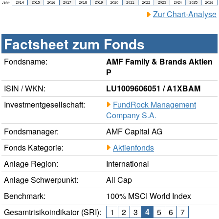
Zur Chart-Analyse
Factsheet zum Fonds
Fondsname:
AMF Family & Brands Aktien
P
ISIN / WKN:
LU1009606051 / A1XBAM
Investmentgesellschaft:
FundRock Management
Company S.A.
Fondsmanager:
AMF Capital AG
Fonds Kategorie:
Aktienfonds
Anlage Region:
International
Anlage Schwerpunkt:
All Cap
Benchmark:
100% MSCI World Index
Gesamtrisikoindikator (SRI):
1
2
3
4
5
6
7