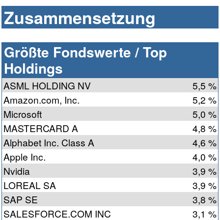
Zusammensetzung
Größte Fondswerte / Top
Holdings
ASML HOLDING NV
5,5 %
Amazon.com, Inc.
5,2 %
Microsoft
5,0 %
MASTERCARD A
4,8 %
Alphabet Inc. Class A
4,6 %
Apple Inc.
4,0 %
Nvidia
3,9 %
LOREAL SA
3,9 %
SAP SE
3,8 %
SALESFORCE.COM INC
3,1 %