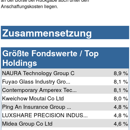
Anschaffungskosten liegen.
Zusammensetzung
Größte Fondswerte / Top
Holdings
NAURA Technology Group C
8,9 %
Fuyao Glass Industry Gro...
8,1 %
Contemporary Amperex Tec...
8,1 %
Kweichow Moutai Co Ltd
8,0 %
Ping An Insurance Group ...
4,8 %
LUXSHARE PRECISION INDUS...
4,8 %
Midea Group Co Ltd
4,6 %