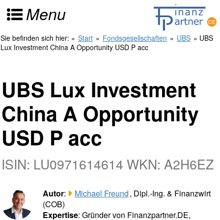
Menu
Sie befinden sich hier:
»
Start
»
Fondsgesellschaften
»
UBS
» UBS
Lux Investment China A Opportunity USD P acc
UBS Lux Investment
China A Opportunity
USD P acc
ISIN: LU0971614614 WKN: A2H6EZ
Autor
:
Michael Freund
, Dipl.-Ing. & Finanzwirt
(COB)
Expertise
: Gründer von Finanzpartner.DE,