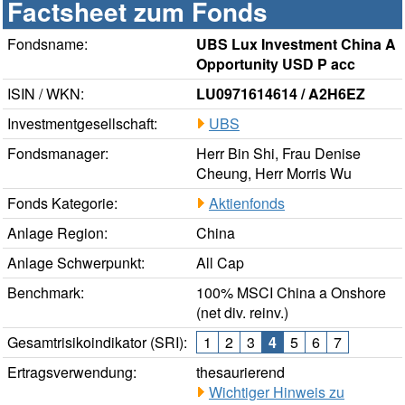
Factsheet zum Fonds
Fondsname:
UBS Lux Investment China A
Opportunity USD P acc
ISIN / WKN:
LU0971614614 / A2H6EZ
Investmentgesellschaft:
UBS
Fondsmanager:
Herr Bin Shi, Frau Denise
Cheung, Herr Morris Wu
Fonds Kategorie:
Aktienfonds
Anlage Region:
China
Anlage Schwerpunkt:
All Cap
Benchmark:
100% MSCI China a Onshore
(net div. reinv.)
Gesamtrisikoindikator (SRI):
1
2
3
4
5
6
7
Ertragsverwendung:
thesaurierend
Wichtiger Hinweis zu