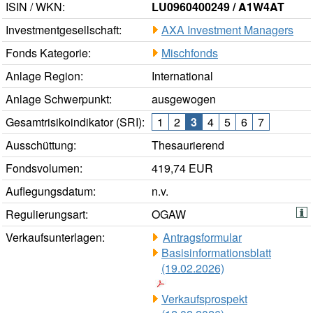
ISIN / WKN:
LU0960400249 / A1W4AT
Investmentgesellschaft:
AXA Investment Managers
Fonds Kategorie:
Mischfonds
Anlage Region:
International
Anlage Schwerpunkt:
ausgewogen
Gesamtrisikoindikator (SRI):
1
2
3
4
5
6
7
Ausschüttung:
Thesaurierend
Fondsvolumen:
419,74 EUR
Auflegungsdatum:
n.v.
Regulierungsart:
OGAW
Verkaufsunterlagen:
Antragsformular
Basisinformationsblatt
(19.02.2026)
Verkaufsprospekt