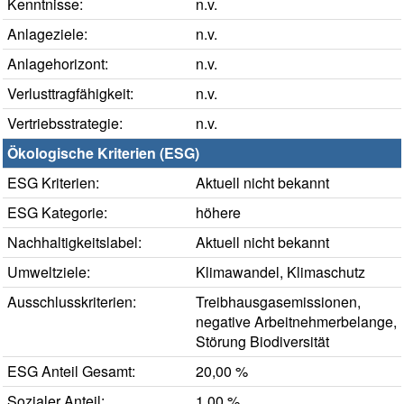
Kenntnisse:
n.v.
Anlageziele:
n.v.
Anlagehorizont:
n.v.
Verlusttragfähigkeit:
n.v.
Vertriebsstrategie:
n.v.
Ökologische Kriterien (ESG)
ESG Kriterien:
Aktuell nicht bekannt
ESG Kategorie:
höhere
Nachhaltigkeitslabel:
Aktuell nicht bekannt
Umweltziele:
Klimawandel, Klimaschutz
Ausschlusskriterien:
Treibhausgasemissionen,
negative Arbeitnehmerbelange,
Störung Biodiversität
ESG Anteil Gesamt:
20,00 %
Sozialer Anteil:
1,00 %