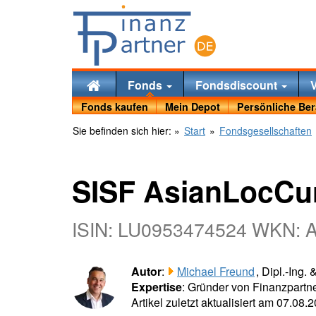
Fonds
Fondsdiscount
Fonds kaufen
Mein Depot
Persönliche Be
Sie befinden sich hier:
»
Start
»
Fondsgesellschaften
SISF AsianLocC
ISIN: LU0953474524 WKN:
Autor
:
Michael Freund
, Dipl.-Ing.
Expertise
: Gründer von Finanzpartne
Artikel zuletzt aktualisiert am 07.08.