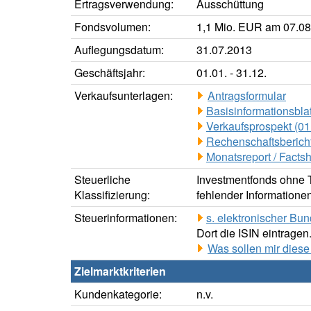
Ertragsverwendung:
Ausschüttung
Fondsvolumen:
1,1 Mio. EUR am 07.0
Auflegungsdatum:
31.07.2013
Geschäftsjahr:
01.01. - 31.12.
Verkaufsunterlagen:
Antragsformular
Basisinformationsblat
Verkaufsprospekt (01
Rechenschaftsbericht
Monatsreport / Facts
Steuerliche
Investmentfonds ohne Te
Klassifizierung:
fehlender Informatione
Steuerinformationen:
s. elektronischer Bu
Dort die ISIN eintragen
Was sollen mir diese
Zielmarktkriterien
Kundenkategorie:
n.v.