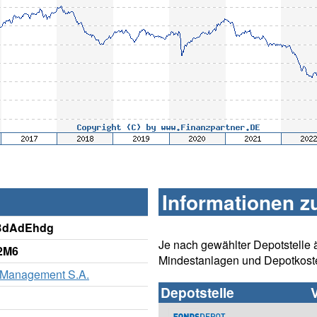
Informationen z
eBdAdEhdg
Je nach gewählter Depotstelle 
2M6
Mindestanlagen und Depotkost
 Management S.A.
Depotstelle