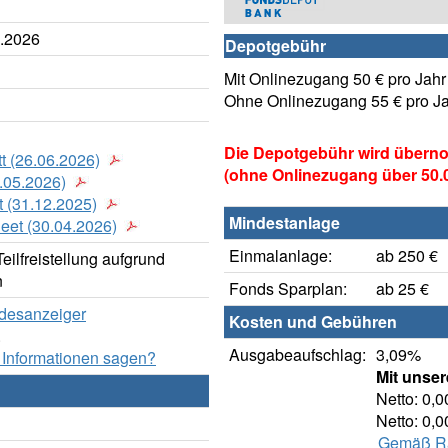
8.2026
Depotgebühr
Mit Onlinezugang 50 € pro Jahr
Ohne Onlinezugang 55 € pro J
Die Depotgebühr wird übern
t (26.06.2026)
(ohne Onlinezugang über 50.00
.05.2026)
 (31.12.2025)
Mindestanlage
heet (30.04.2026)
Einmalanlage:
ab 250 €
ilfreistellung aufgrund
n
Fonds Sparplan:
ab 25 €
ndesanzeiger
Kosten und Gebühren
.
Ausgabeaufschlag:
3,09%
 Informationen sagen?
Mit unse
Netto: 0,
Netto: 0,
Gemäß Rab