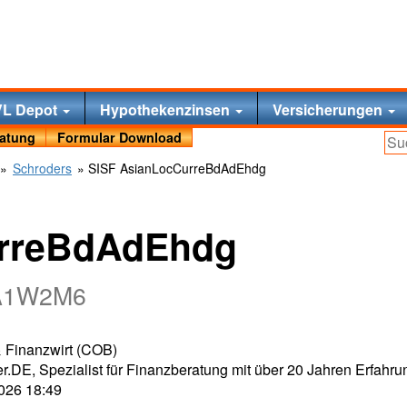
VL Depot
Hypothekenzinsen
Versicherungen
ratung
Formular Download
»
Schroders
» SISF AsianLocCurreBdAdEhdg
urreBdAdEhdg
 A1W2M6
 & Finanzwirt (COB)
r.DE, Spezialist für Finanzberatung mit über 20 Jahren Erfahru
2026 18:49