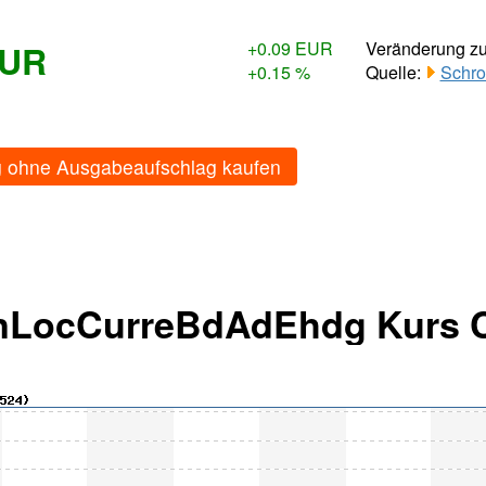
EUR
+0.09 EUR
Veränderung z
+0.15 %
Quelle:
Schro
 ohne Ausgabeaufschlag kaufen
anLocCurreBdAdEhdg Kurs 