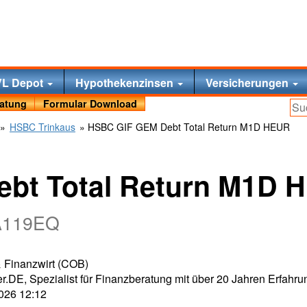
VL Depot
Hypothekenzinsen
Versicherungen
ratung
Formular Download
»
HSBC Trinkaus
» HSBC GIF GEM Debt Total Return M1D HEUR
bt Total Return M1D 
 A119EQ
 & Finanzwirt (COB)
r.DE, Spezialist für Finanzberatung mit über 20 Jahren Erfahru
2026 12:12