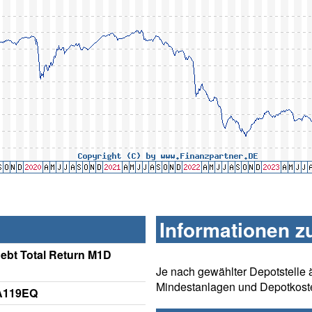
Informationen z
bt Total Return M1D
Je nach gewählter Depotstelle 
Mindestanlagen und Depotkost
 A119EQ