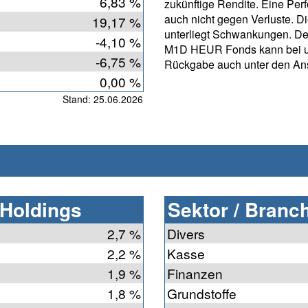
6,83 %
zukünftige Rendite. Eine Per
auch nicht gegen Verluste. D
19,17 %
unterliegt Schwankungen. D
-4,10 %
M1D HEUR Fonds kann bei un
-6,75 %
Rückgabe auch unter den Ans
0,00 %
Stand: 25.06.2026
 Holdings
Sektor / Branc
2,7 %
Divers
2,2 %
Kasse
1,9 %
Finanzen
1,8 %
Grundstoffe