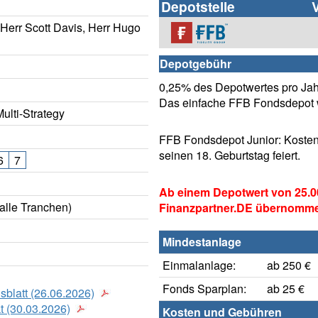
Depotstelle
 Herr Scott Davis, Herr Hugo
Depotgebühr
0,25% des Depotwertes pro Jahr
Das einfache FFB Fondsdepot w
ulti-Strategy
FFB Fondsdepot Junior: Kosten
seinen 18. Geburtstag feiert.
6
7
Ab einem Depotwert von 25.0
alle Tranchen)
Finanzpartner.DE übernomm
Mindestanlage
Einmalanlage:
ab 250 €
Fonds Sparplan:
ab 25 €
sblatt (26.06.2026)
t (30.03.2026)
Kosten und Gebühren