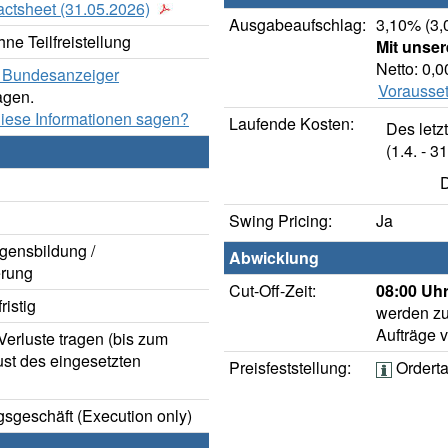
actsheet (31.05.2026)
Ausgabeaufschlag:
3,10% (3,
ne Teilfreistellung
Mit unse
Netto: 0,
er Bundesanzeiger
Vorausset
agen.
diese Informationen sagen?
Laufende Kosten:
Des letz
(1.4. - 31
D
Swing Pricing:
Ja
gensbildung /
Abwicklung
rung
Cut-Off-Zeit:
08:00 Uhr
istig
werden zu
Aufträge 
erluste tragen (bis zum
ust des eingesetzten
Preisfeststellung:
Ordert
sgeschäft (Execution only)