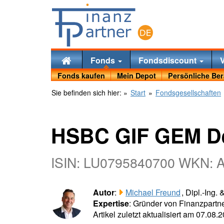
Fonds
Fondsdiscount
Fonds kaufen
Mein Depot
Persönliche Be
Sie befinden sich hier:
»
Start
»
Fondsgesellschaften
HSBC GIF GEM De
ISIN: LU0795840700 WKN:
Autor
:
Michael Freund
, Dipl.-Ing.
Expertise
: Gründer von Finanzpartne
Artikel zuletzt aktualisiert am 07.08.