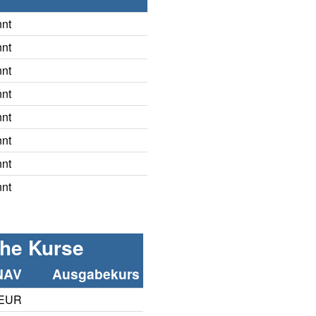
nnt
nnt
nnt
nnt
nnt
nnt
nnt
nnt
che Kurse
NAV
Ausgabekurs
 EUR