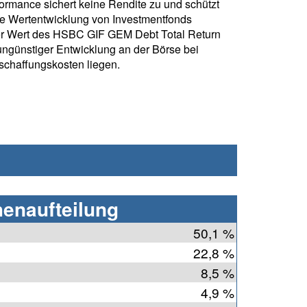
formance sichert keine Rendite zu und schützt
ie Wertentwicklung von Investmentfonds
er Wert des HSBC GIF GEM Debt Total Return
günstiger Entwicklung an der Börse bei
chaffungskosten liegen.
henaufteilung
50,1 %
22,8 %
8,5 %
4,9 %