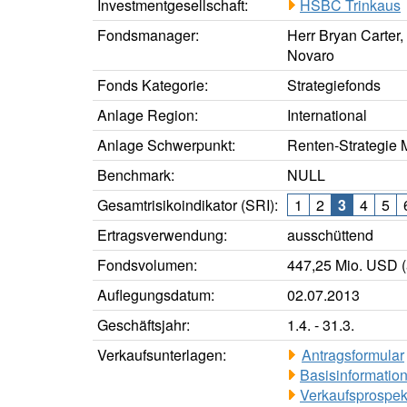
Investmentgesellschaft:
HSBC Trinkaus
Fondsmanager:
Herr Bryan Carter,
Novaro
Fonds Kategorie:
Strategiefonds
Anlage Region:
International
Anlage Schwerpunkt:
Renten-Strategie M
Benchmark:
NULL
Gesamtrisikoindikator (SRI):
1
2
3
4
5
Ertragsverwendung:
ausschüttend
Fondsvolumen:
447,25 Mio. USD (
Auflegungsdatum:
02.07.2013
Geschäftsjahr:
1.4. - 31.3.
Verkaufsunterlagen:
Antragsformular
Basisinformation
Verkaufsprospek