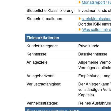
Monatsreport / F
Steuerliche Klassifizierung:
Investmentfonds oh
Steuerinformationen:
s. elektronisch
Dort die ISIN eintr
Was sollen mir 
Zielmarktkriterien
Kundenkategorie:
Privatkunde
Kenntnisse:
Basiskenntnisse
Anlageziele:
Allgemeine Vermö
Vermögensoptimie
Anlagehorizont:
Empfehlung: Langfr
Verlusttragfähigkeit:
Der Anleger kann V
vollständigen Verl
Kapitals).
Vertriebsstrategie:
Reines Ausführung