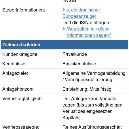
InvStG
Steuerinformationen:
s. elektronischer
Bundesanzeiger
Dort die ISIN eintragen.
Was sollen mir diese
Informationen sagen?
Zielmarktkriterien
Kundenkategorie:
Privatkunde
Kenntnisse:
Basiskenntnisse
Anlageziele:
Allgemeine Vermögensbildung
/ Vermögensoptimierung
Anlagehorizont:
Empfehlung: Mittelfristig
Verlusttragfähigkeit:
Der Anleger kann Verluste
tragen (bis zum vollständigen
Verlust des eingesetzten
Kapitals).
Vertriebsstrategie:
Reines Ausführungsgeschäft