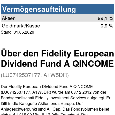
Vermögensaufteilung
Aktien
99,1 %
Geldmarkt/Kasse
0,9 %
Stand: 31.05.2026
Über den Fidelity European
Dividend Fund A QINCOME
(LU0742537177, A1W5DR)
Der Fidelity European Dividend Fund A QINCOME
(LU0742537177, A1W5DR) wurde am 03.12.2012 von der
Fondsgesellschaft Fidelity Investment Services aufgelegt. Er
fällt in die Kategorie Aktienfonds Europa. Der
Anlageschwerpunkt sind All Cap. Das Fondsvolumen belief
sich auf 1.265,00 Mio. EUR (alle Tranchen). Das