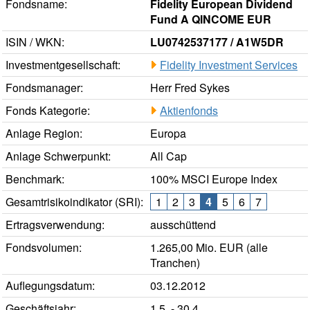
Fondsname:
Fidelity European Dividend
Fund A QINCOME EUR
ISIN / WKN:
LU0742537177 / A1W5DR
Investmentgesellschaft:
Fidelity Investment Services
Fondsmanager:
Herr Fred Sykes
Fonds Kategorie:
Aktienfonds
Anlage Region:
Europa
Anlage Schwerpunkt:
All Cap
Benchmark:
100% MSCI Europe Index
Gesamtrisikoindikator (SRI):
1
2
3
4
5
6
7
Ertragsverwendung:
ausschüttend
Fondsvolumen:
1.265,00 Mio. EUR (alle
Tranchen)
Auflegungsdatum:
03.12.2012
Geschäftsjahr:
1.5. - 30.4.