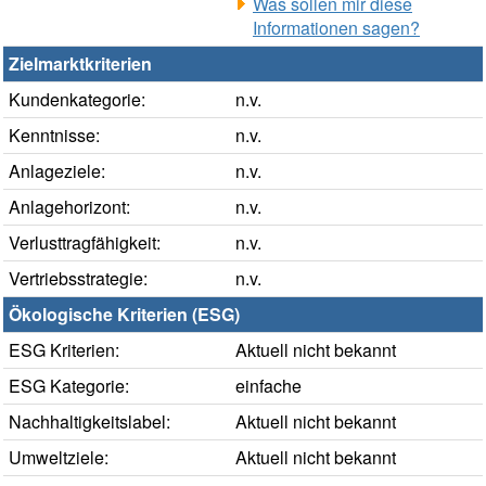
Was sollen mir diese
Informationen sagen?
Zielmarktkriterien
Kundenkategorie:
n.v.
Kenntnisse:
n.v.
Anlageziele:
n.v.
Anlagehorizont:
n.v.
Verlusttragfähigkeit:
n.v.
Vertriebsstrategie:
n.v.
Ökologische Kriterien (ESG)
ESG Kriterien:
Aktuell nicht bekannt
ESG Kategorie:
einfache
Nachhaltigkeitslabel:
Aktuell nicht bekannt
Umweltziele:
Aktuell nicht bekannt