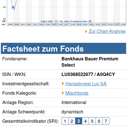
Zur Chart-Analyse
Factsheet zum Fonds
Fondsname:
Bankhaus Bauer Premium
Select
ISIN / WKN:
LU0368522677 / A0Q4CY
Investmentgesellschaft:
HansaInvest Lux SA
Fonds Kategorie:
Mischfonds
Anlage Region:
International
Anlage Schwerpunkt:
dynamisch
Gesamtrisikoindikator (SRI):
1
2
3
4
5
6
7