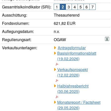
Gesamtrisikoindikator (SRI):
1
2
3
4
5
6
7
Ausschüttung:
Thesaurierend
Fondsvolumen:
621,82 EUR
Auflegungsdatum:
n.v.
Regulierungsart:
OGAW
Verkaufsunterlagen:
Antragsformular
Basisinformationsblatt
(19.02.2026)
Verkaufsprospekt
(12.02.2026)
Halbjahresbericht
(30.06.2025)
Monatsreport / Factsheet
(29.05.2026)