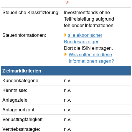
Steuerliche Klassifizierung:
Investmentfonds ohne
Teilfreistellung aufgrund
fehlender Informationen
Steuerinformationen:
s. elektronischer
Bundesanzeiger
Dort die ISIN eintragen.
Was sollen mir diese
Informationen sagen?
Zielmarktkriterien
Kundenkategorie:
n.v.
Kenntnisse:
n.v.
Anlageziele:
n.v.
Anlagehorizont:
n.v.
Verlusttragfähigkeit:
n.v.
Vertriebsstrategie:
n.v.