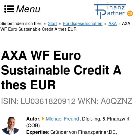
Menu
Sie befinden sich hier:
»
Start
»
Fondsgesellschaften
»
AXA
» AXA
WF Euro Sustainable Credit A thes EUR
AXA WF Euro
Sustainable Credit A
thes EUR
ISIN: LU0361820912 WKN: A0QZNZ
Autor
:
Michael Freund
, Dipl.-Ing. & Finanzwirt
(COB)
Expertise
: Gründer von Finanzpartner.DE,