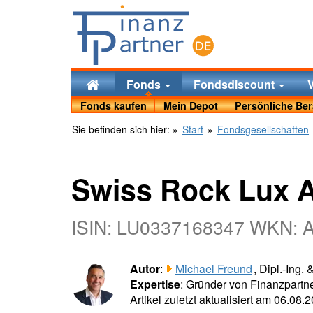
Fonds
Fondsdiscount
Fonds kaufen
Mein Depot
Persönliche Be
Sie befinden sich hier:
»
Start
»
Fondsgesellschaften
Swiss Rock Lux 
ISIN: LU0337168347 WKN:
Autor
:
Michael Freund
, Dipl.-Ing.
Expertise
: Gründer von Finanzpartne
Artikel zuletzt aktualisiert am 06.08.