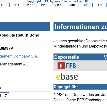
Informationen z
Absolute Return Bond
Je nach gewählter Depotstelle 
Mindestanlagen und Depotkost
 A0M97P
gement Company S.A.
Depotstelle
V
t Management AG
Depotgebühr
ten
0,25% des Depotwertes pro Jahr
6
7
Das einfache FFB Fondsdepot w