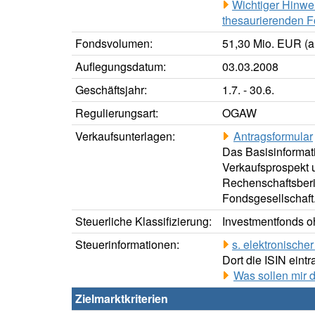
Wichtiger Hinwe
thesaurierenden F
Fondsvolumen:
51,30 Mio. EUR (a
Auflegungsdatum:
03.03.2008
Geschäftsjahr:
1.7. - 30.6.
Regulierungsart:
OGAW
Verkaufsunterlagen:
Antragsformular
Das Basisinformati
Verkaufsprospekt u
Rechenschaftsberic
Fondsgesellschaft
Steuerliche Klassifizierung:
Investmentfonds oh
Steuerinformationen:
s. elektronisch
Dort die ISIN eintr
Was sollen mir 
Zielmarktkriterien