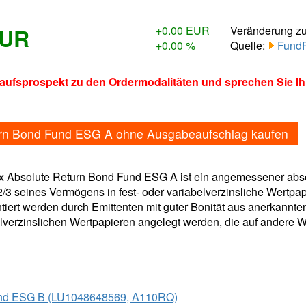
EUR
+0.00 EUR
Veränderung z
+0.00 %
Quelle:
FundR
kaufsprospekt zu den Ordermodalitäten und sprechen Sie I
urn Bond Fund ESG A ohne Ausgabeaufschlag kaufen
x Absolute Return Bond Fund ESG A ist ein angemessener abso
3 seines Vermögens in fest- oder variabelverzinsliche Wertpap
iert werden durch Emittenten mit guter Bonität aus anerkannte
lverzinslichen Wertpapieren angelegt werden, die auf andere 
und ESG B (LU1048648569, A110RQ)