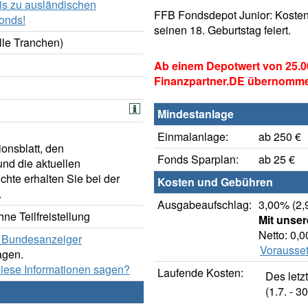
is zu ausländischen
FFB Fondsdepot Junior: Kosten
onds!
seinen 18. Geburtstag feiert.
lle Tranchen)
Ab einem Depotwert von 25.0
Finanzpartner.DE übernomm
Mindestanlage
Einmalanlage:
ab 250 €
onsblatt, den
Fonds Sparplan:
ab 25 €
nd die aktuellen
hte erhalten Sie bei der
Kosten und Gebühren
.
Ausgabeaufschlag:
3,00% (2,
ne Teilfreistellung
Mit unse
Netto: 0,
er Bundesanzeiger
Vorausset
agen.
diese Informationen sagen?
Laufende Kosten:
Des letz
(1.7. - 30