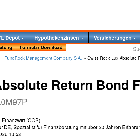
VL Depot
Hypothekenzinsen
Versicherungen
ratung
Formular Download
»
FundRock Management Company S.A.
» Swiss Rock Lux Absolute
Absolute Return Bond 
 A0M97P
 & Finanzwirt (COB)
r.DE, Spezialist für Finanzberatung mit über 20 Jahren Erfahru
2026 13:52