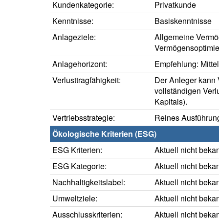
Kundenkategorie:
Privatkunde
Kenntnisse:
Basiskenntnisse
Anlageziele:
Allgemeine Vermö
Vermögensoptimie
Anlagehorizont:
Empfehlung: Mittelf
Verlusttragfähigkeit:
Der Anleger kann V
vollständigen Verl
Kapitals).
Vertriebsstrategie:
Reines Ausführung
Ökologische Kriterien (ESG)
ESG Kriterien:
Aktuell nicht beka
ESG Kategorie:
Aktuell nicht beka
Nachhaltigkeitslabel:
Aktuell nicht beka
Umweltziele:
Aktuell nicht beka
Ausschlusskriterien:
Aktuell nicht beka