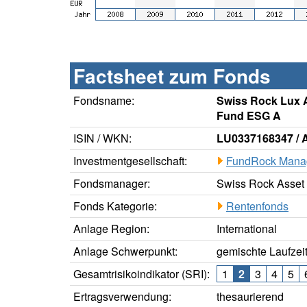
Factsheet zum Fonds
Fondsname:
Swiss Rock Lux 
Fund ESG A
ISIN / WKN:
LU0337168347 /
Investmentgesellschaft:
FundRock Mana
Fondsmanager:
Swiss Rock Asse
Fonds Kategorie:
Rentenfonds
Anlage Region:
International
Anlage Schwerpunkt:
gemischte Laufzei
Gesamtrisikoindikator (SRI):
1
2
3
4
5
Ertragsverwendung:
thesaurierend