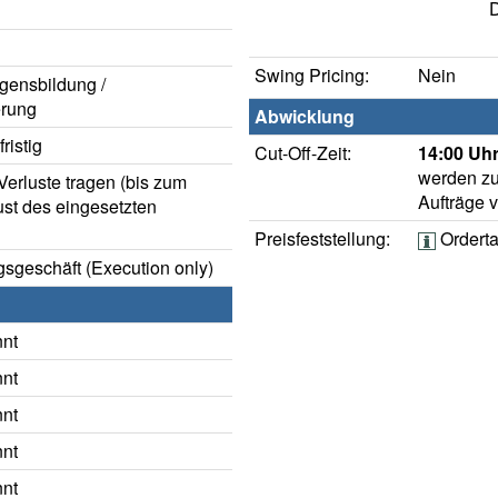
D
Swing Pricing:
Nein
gensbildung /
rung
Abwicklung
ristig
Cut-Off-Zeit:
14:00 Uhr
werden zu
erluste tragen (bis zum
Aufträge 
ust des eingesetzten
Preisfeststellung:
Ordert
sgeschäft (Execution only)
nnt
nnt
nnt
nnt
nnt