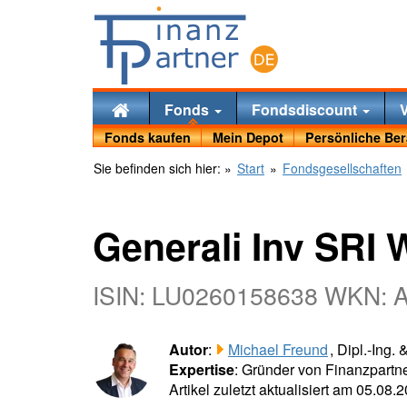
Fonds
Fondsdiscount
Fonds kaufen
Mein Depot
Persönliche Be
Sie befinden sich hier:
»
Start
»
Fondsgesellschaften
Generali Inv SRI 
ISIN: LU0260158638 WKN:
Autor
:
Michael Freund
, Dipl.-Ing.
Expertise
: Gründer von Finanzpartne
Artikel zuletzt aktualisiert am 05.08.