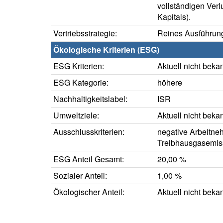
vollständigen Verl
Kapitals).
Vertriebsstrategie:
Reines Ausführung
Ökologische Kriterien (ESG)
ESG Kriterien:
Aktuell nicht beka
ESG Kategorie:
höhere
Nachhaltigkeitslabel:
ISR
Umweltziele:
Aktuell nicht beka
Ausschlusskriterien:
negative Arbeitne
Treibhausgasemis
ESG Anteil Gesamt:
20,00 %
Sozialer Anteil:
1,00 %
Ökologischer Anteil:
Aktuell nicht beka