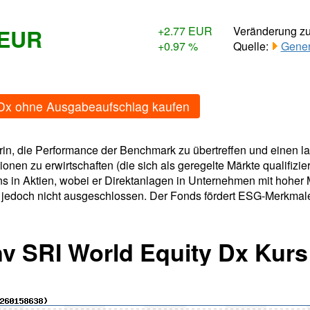
 EUR
+2.77 EUR
Veränderung z
+0.97 %
Quelle:
Gener
y Dx ohne Ausgabeaufschlag kaufen
rin, die Performance der Benchmark zu übertreffen und einen l
nen zu erwirtschaften (die sich als geregelte Märkte qualifizie
s in Aktien, wobei er Direktanlagen in Unternehmen mit hoher 
en jedoch nicht ausgeschlossen. Der Fonds fördert ESG-Merkmal
Inv SRI World Equity Dx Kurs