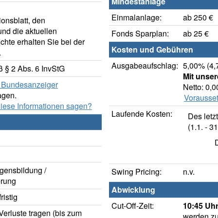
Mindestanlage
Einmalanlage:
ab 250 €
onsblatt, den
nd die aktuellen
Fonds Sparplan:
ab 25 €
hte erhalten Sie bei der
Kosten und Gebühren
.
Ausgabeaufschlag:
5,00% (4,
 § 2 Abs. 6 InvStG
Mit unse
er Bundesanzeiger
Netto: 0,
agen.
Vorausset
diese Informationen sagen?
Laufende Kosten:
Des letz
(1.1. - 31
gensbildung /
Swing Pricing:
n.v.
rung
Abwicklung
istig
Cut-Off-Zeit:
10:45 Uhr
erluste tragen (bis zum
werden zu