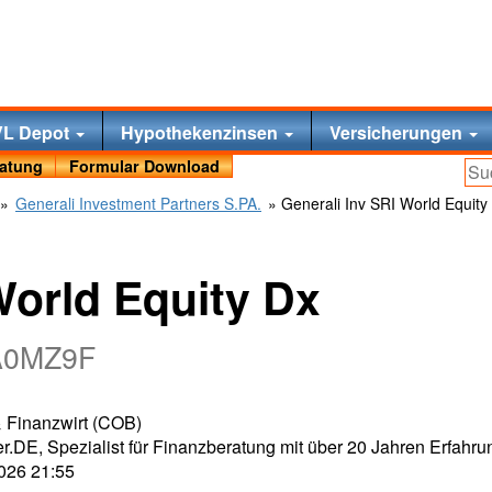
VL Depot
Hypothekenzinsen
Versicherungen
ratung
Formular Download
»
Generali Investment Partners S.PA.
» Generali Inv SRI World Equity
World Equity Dx
 A0MZ9F
 & Finanzwirt (COB)
r.DE, Spezialist für Finanzberatung mit über 20 Jahren Erfahru
2026 21:55