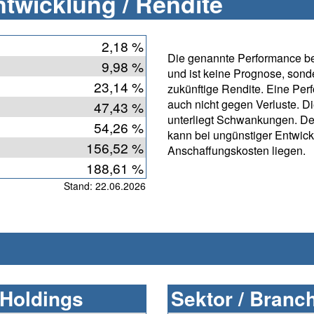
twicklung / Rendite
2,18 %
Die genannte Performance bet
9,98 %
und ist keine Prognose, sonde
23,14 %
zukünftige Rendite. Eine Per
auch nicht gegen Verluste. D
47,43 %
unterliegt Schwankungen. De
54,26 %
kann bei ungünstiger Entwic
156,52 %
Anschaffungskosten liegen.
188,61 %
Stand: 22.06.2026
 Holdings
Sektor / Branc