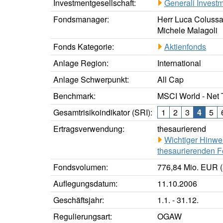
Investmentgesellschaft:
Generali Investm
Fondsmanager:
Herr Luca Colussa
Michele Malagoli
Fonds Kategorie:
Aktienfonds
Anlage Region:
International
Anlage Schwerpunkt:
All Cap
Benchmark:
MSCI World - Net 
Gesamtrisikoindikator (SRI):
1
2
3
4
5
Ertragsverwendung:
thesaurierend
Wichtiger Hinwe
thesaurierenden F
Fondsvolumen:
776,84 Mio. EUR (
Auflegungsdatum:
11.10.2006
Geschäftsjahr:
1.1. - 31.12.
Regulierungsart:
OGAW