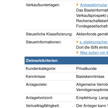
Verkaufsunterlagen:
Antragsformular
Das Basisinformati
Verkaufsprospekt u
Rechenschaftsberic
Fondsgesellschaft
Steuerliche Klassifizierung:
Aktienfonds gemäß
Steuerinformationen:
s. elektronisch
Dort die ISIN eintr
Was sollen mir 
Zielmarktkriterien
Kundenkategorie:
Privatkunde
Kenntnisse:
Basiskenntnisse
Anlageziele:
Allgemeine Vermö
Vermögensoptimie
Anlagehorizont:
Empfehlung: Langfr
Verlusttragfähigkeit:
Der Anleger kann V