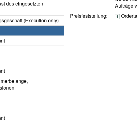
ust des eingesetzten
Aufträge 
Preisfeststellung:
Ordert
sgeschäft (Execution only)
nnt
nnt
hmerbelange,
sionen
nnt