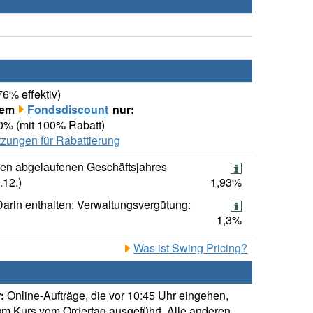
76% effektiv)
rem
Fondsdiscount
nur:
00% (mit 100% Rabatt)
zungen für Rabattierung
ten abgelaufenen Geschäftsjahres
.12.)
1,93%
Darin enthalten: Verwaltungsvergütung:
1,3%
Was ist Swing Pricing?
:
Online-Aufträge, die vor 10:45 Uhr eingehen,
m Kurs vom Ordertag ausgeführt. Alle anderen