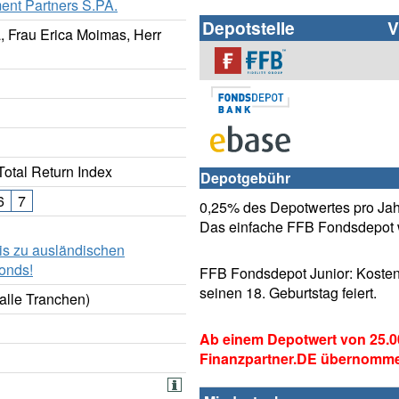
ent Partners S.PA.
Depotstelle
V
, Frau Erica Moimas, Herr
Total Return Index
Depotgebühr
6
7
0,25% des Depotwertes pro Jahr
Das einfache FFB Fondsdepot w
is zu ausländischen
onds!
FFB Fondsdepot Junior: Kosten
seinen 18. Geburtstag feiert.
alle Tranchen)
Ab einem Depotwert von 25.0
Finanzpartner.DE übernomm