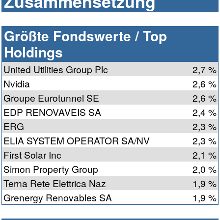
Zusammensetzung
Größte Fondswerte / Top
Holdings
United Utilities Group Plc
2,7 %
Nvidia
2,6 %
Groupe Eurotunnel SE
2,6 %
EDP RENOVAVEIS SA
2,4 %
ERG
2,3 %
ELIA SYSTEM OPERATOR SA/NV
2,3 %
First Solar Inc
2,1 %
Simon Property Group
2,0 %
Terna Rete Elettrica Naz
1,9 %
Grenergy Renovables SA
1,9 %