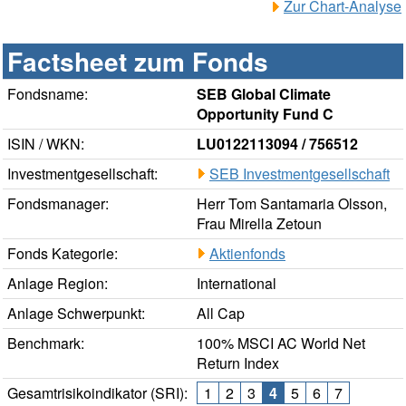
Zur Chart-Analyse
Factsheet zum Fonds
Fondsname:
SEB Global Climate
Opportunity Fund C
ISIN / WKN:
LU0122113094 / 756512
Investmentgesellschaft:
SEB Investmentgesellschaft
Fondsmanager:
Herr Tom Santamaria Olsson,
Frau Mirella Zetoun
Fonds Kategorie:
Aktienfonds
Anlage Region:
International
Anlage Schwerpunkt:
All Cap
Benchmark:
100% MSCI AC World Net
Return Index
Gesamtrisikoindikator (SRI):
1
2
3
4
5
6
7