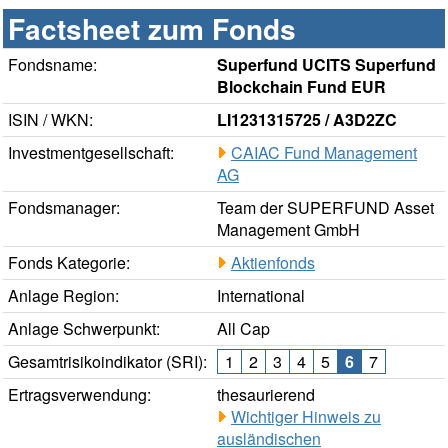
Factsheet zum Fonds
Fondsname:
Superfund UCITS Superfund
Blockchain Fund EUR
ISIN / WKN:
LI1231315725 / A3D2ZC
Investmentgesellschaft:
CAIAC Fund Management
AG
Fondsmanager:
Team der SUPERFUND Asset
Management GmbH
Fonds Kategorie:
Aktienfonds
Anlage Region:
International
Anlage Schwerpunkt:
All Cap
Gesamtrisikoindikator (SRI):
1
2
3
4
5
6
7
Ertragsverwendung:
thesaurierend
Wichtiger Hinweis zu
ausländischen