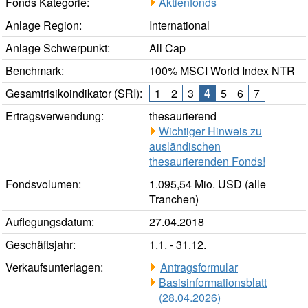
Fonds Kategorie:
Aktienfonds
Anlage Region:
International
Anlage Schwerpunkt:
All Cap
Benchmark:
100% MSCI World Index NTR
Gesamtrisikoindikator (SRI):
1
2
3
4
5
6
7
Ertragsverwendung:
thesaurierend
Wichtiger Hinweis zu
ausländischen
thesaurierenden Fonds!
Fondsvolumen:
1.095,54 Mio. USD (alle
Tranchen)
Auflegungsdatum:
27.04.2018
Geschäftsjahr:
1.1. - 31.12.
Verkaufsunterlagen:
Antragsformular
Basisinformationsblatt
(28.04.2026)