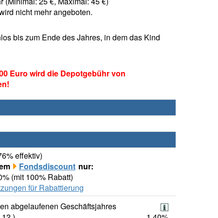
 (Minimal: 25 €, Maximal: 45 €)
ird nicht mehr angeboten.
los bis zum Ende des Jahres, in dem das Kind
00 Euro wird die Depotgebühr von
en!
76% effektiv)
rem
Fondsdiscount
nur:
00% (mit 100% Rabatt)
zungen für Rabattierung
ten abgelaufenen Geschäftsjahres
.12.)
1,40%