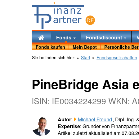
Fonds
Fondsdiscount
Fonds kaufen
Mein Depot
Persönliche Be
Sie befinden sich hier:
»
Start
»
Fondsgesellschaften
PineBridge Asia 
ISIN: IE0034224299 WKN: 
Autor
:
Michael Freund
, Dipl.-Ing.
Expertise
: Gründer von Finanzpartne
Artikel zuletzt aktualisiert am 07.08.