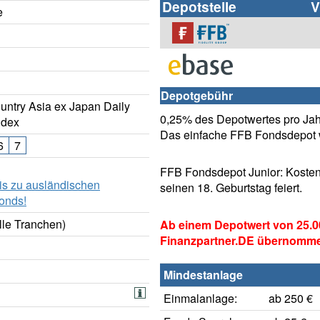
Depotstelle
V
e
Depotgebühr
ntry Asia ex Japan Daily
0,25% des Depotwertes pro Jahr
ndex
Das einfache FFB Fondsdepot w
6
7
FFB Fondsdepot Junior: Kosten
is zu ausländischen
seinen 18. Geburtstag feiert.
onds!
lle Tranchen)
Ab einem Depotwert von 25.0
Finanzpartner.DE übernomm
Mindestanlage
Einmalanlage:
ab 250 €