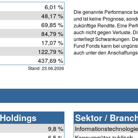
6,01 %
Die genannte Performance bet
48,17 %
und ist keine Prognose, sonde
69,85 %
zukünftige Rendite. Eine Per
auch nicht gegen Verluste. D
84,79 %
unterliegt Schwankungen. De
17,07 %
Fund Fonds kann bei ungünst
122,79 %
auch unter den Anschaffungs
437,69 %
Stand: 23.06.2026
 Holdings
Sektor / Branc
9,8 %
Informationstechnologi
6,5 %
Konsumgüter zyklisch