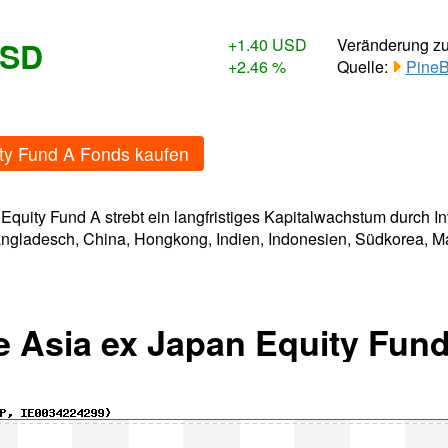
USD
+1.40 USD
Veränderung z
+2.46 %
Quelle:
PineB
ity Fund A Fonds kaufen
Equity Fund A strebt ein langfristiges Kapitalwachstum durch I
ngladesch, China, Hongkong, Indien, Indonesien, Südkorea, Mal
e Asia ex Japan Equity Fun