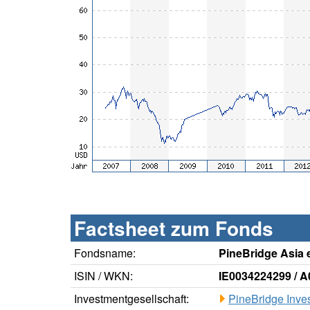
Factsheet zum Fonds
Fondsname:
PineBridge Asia 
ISIN / WKN:
IE0034224299 / 
Investmentgesellschaft:
PineBridge Inves