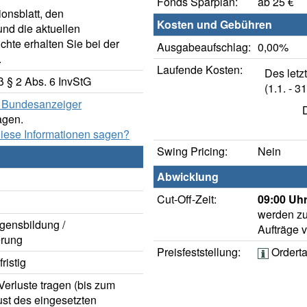
Fonds Sparplan:
ab 25 €
onsblatt, den
Kosten und Gebühren
nd die aktuellen
hte erhalten Sie bei der
Ausgabeaufschlag:
0,00%
.
Laufende Kosten:
Des letz
 § 2 Abs. 6 InvStG
(1.1. - 31
er Bundesanzeiger
agen.
diese Informationen sagen?
Swing Pricing:
Nein
Abwicklung
Cut-Off-Zeit:
09:00 Uhr
werden zu
gensbildung /
Aufträge 
rung
Preisfeststellung:
Ordert
ristig
erluste tragen (bis zum
ust des eingesetzten