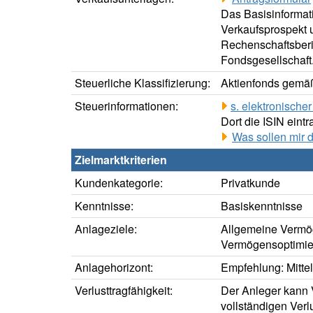
Das Basisinformati
Verkaufsprospekt u
Rechenschaftsberic
Fondsgesellschaft
Steuerliche Klassifizierung:
Aktienfonds gemäß
Steuerinformationen:
s. elektronisch
Dort die ISIN eintr
Was sollen mir 
Zielmarktkriterien
Kundenkategorie:
Privatkunde
Kenntnisse:
Basiskenntnisse
Anlageziele:
Allgemeine Vermö
Vermögensoptimie
Anlagehorizont:
Empfehlung: Mittelf
Verlusttragfähigkeit:
Der Anleger kann V
vollständigen Verl