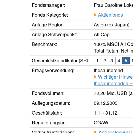
Fondsmanager:
Frau Caroline Lok
Fonds Kategorie:
Aktienfonds
Anlage Region:
Asien (ex Japan)
Anlage Schwerpunkt:
All Cap
Benchmark:
100% MSCI All Cou
Total Return Net I
Gesamtrisikoindikator (SRI):
1
2
3
4
5
Ertragsverwendung:
thesaurierend
Wichtiger Hinwe
thesaurierenden F
Fondsvolumen:
72,20 Mio. USD (a
Auflegungsdatum:
09.12.2003
Geschäftsjahr:
1.1. - 31.12.
Regulierungsart:
OGAW
Verkaufsunterlagen:
Antragsformular