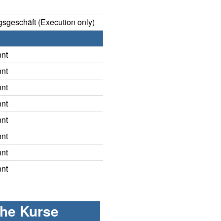
sgeschäft (Execution only)
nnt
nnt
nnt
nnt
nnt
nnt
nnt
nnt
che Kurse