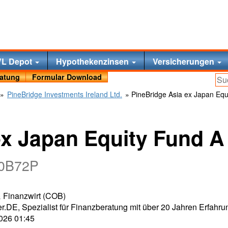
VL Depot
Hypothekenzinsen
Versicherungen
ratung
Formular Download
»
PineBridge Investments Ireland Ltd.
» PineBridge Asia ex Japan Equ
ex Japan Equity Fund A
A0B72P
 & Finanzwirt (COB)
r.DE, Spezialist für Finanzberatung mit über 20 Jahren Erfahru
2026 01:45