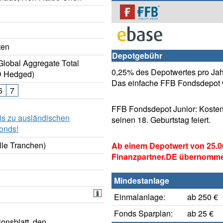
ten
Depotgebühr
lobal Aggregate Total
0,25% des Depotwertes pro Jahr
D Hedged)
Das einfache FFB Fondsdepot w
6
7
FFB Fondsdepot Junior: Kosten
is zu ausländischen
seinen 18. Geburtstag feiert.
onds!
lle Tranchen)
Ab einem Depotwert von 25.0
Finanzpartner.DE übernomm
Mindestanlage
Einmalanlage:
ab 250 €
Fonds Sparplan:
ab 25 €
onsblatt, den