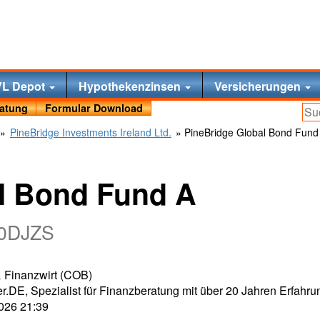
VL Depot
Hypothekenzinsen
Versicherungen
ratung
Formular Download
»
PineBridge Investments Ireland Ltd.
» PineBridge Global Bond Fund
l Bond Fund A
A0DJZS
 & Finanzwirt (COB)
r.DE, Spezialist für Finanzberatung mit über 20 Jahren Erfahru
2026 21:39