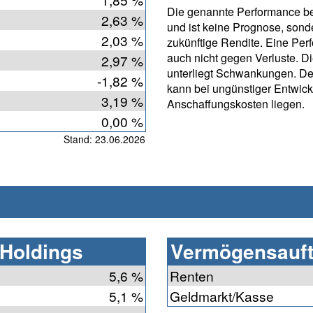
Die genannte Performance bet
2,63 %
und ist keine Prognose, sonde
2,03 %
zukünftige Rendite. Eine Per
auch nicht gegen Verluste. D
2,97 %
unterliegt Schwankungen. De
-1,82 %
kann bei ungünstiger Entwic
3,19 %
Anschaffungskosten liegen.
0,00 %
Stand: 23.06.2026
 Holdings
Vermögensauft
5,6 %
Renten
5,1 %
Geldmarkt/Kasse