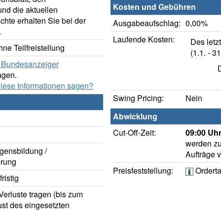
Kosten und Gebühren
nd die aktuellen
hte erhalten Sie bei der
Ausgabeaufschlag:
0,00%
.
Laufende Kosten:
Des letz
ne Teilfreistellung
(1.1. - 31
er Bundesanzeiger
agen.
diese Informationen sagen?
Swing Pricing:
Nein
Abwicklung
Cut-Off-Zeit:
09:00 Uhr
werden zu
gensbildung /
Aufträge 
rung
Preisfeststellung:
Ordert
ristig
erluste tragen (bis zum
ust des eingesetzten