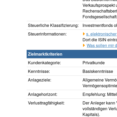
Verkaufsprospekt u
Rechenschaftsberic
Fondsgesellschaft
Steuerliche Klassifizierung:
Investmentfonds oh
Steuerinformationen:
s. elektronisch
Dort die ISIN eintr
Was sollen mir 
Zielmarktkriterien
Kundenkategorie:
Privatkunde
Kenntnisse:
Basiskenntnisse
Anlageziele:
Allgemeine Vermö
Vermögensoptimie
Anlagehorizont:
Empfehlung: Mittelf
Verlusttragfähigkeit:
Der Anleger kann V
vollständigen Verl
Kapitals).