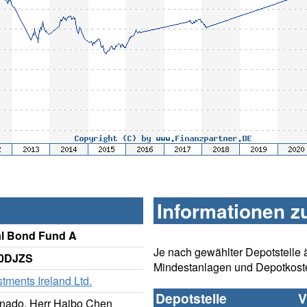
Informationen z
al Bond Fund A
Je nach gewählter Depotstelle 
A0DJZS
Mindestanlagen und Depotkost
tments Ireland Ltd.
Depotstelle
V
onado, Herr Haibo Chen