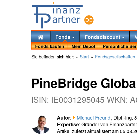
Fonds
Fondsdiscount
Fonds kaufen
Mein Depot
Persönliche Be
Sie befinden sich hier:
»
Start
»
Fondsgesellschaften
PineBridge Globa
ISIN: IE0031295045 WKN: 
Autor
:
Michael Freund
, Dipl.-Ing.
Expertise
: Gründer von Finanzpartne
Artikel zuletzt aktualisiert am 05.08.