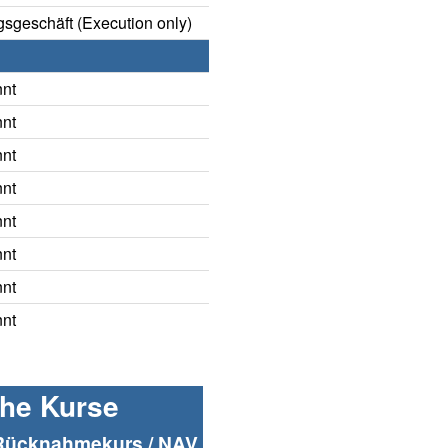
sgeschäft (Execution only)
nnt
nnt
nnt
nnt
nnt
nnt
nnt
nnt
che Kurse
Rücknahmekurs / NAV