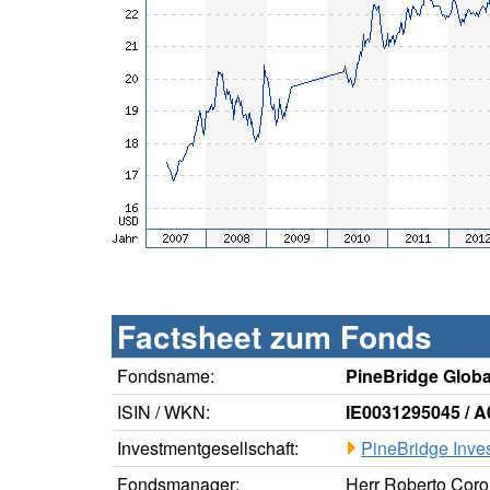
Factsheet zum Fonds
Fondsname:
PineBridge Glob
ISIN / WKN:
IE0031295045 / 
Investmentgesellschaft:
PineBridge Inves
Fondsmanager:
Herr Roberto Cor