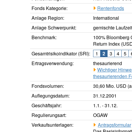
Fonds Kategorie:
Rentenfonds
Anlage Region:
International
Anlage Schwerpunkt:
gemischte Laufzei
Benchmark:
100% Bloomberg G
Return Index (US
Gesamtrisikoindikator (SRI):
1
2
3
4
5
Ertragsverwendung:
thesaurierend
Wichtiger Hinwe
thesaurierenden F
Fondsvolumen:
30,60 Mio. USD (a
Auflegungsdatum:
31.12.2001
Geschäftsjahr:
1.1. - 31.12.
Regulierungsart:
OGAW
Verkaufsunterlagen:
Antragsformular
Das Basisinformati