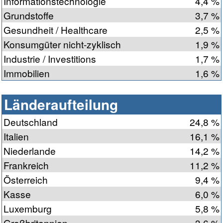
Informationstechnologie
4,4 %
Grundstoffe
3,7 %
Gesundheit / Healthcare
2,5 %
Konsumgüter nicht-zyklisch
1,9 %
Industrie / Investitions
1,7 %
Immobilien
1,6 %
Länderaufteilung
Deutschland
24,8 %
Italien
16,1 %
Niederlande
14,2 %
Frankreich
11,2 %
Österreich
9,4 %
Kasse
6,0 %
Luxemburg
5,8 %
Großbritannien
3,6 %