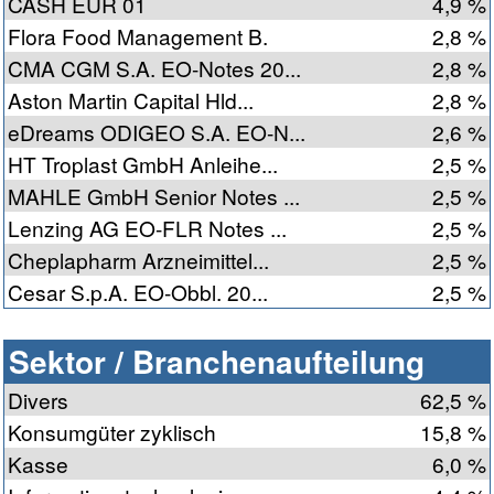
CASH EUR 01
4,9 %
Flora Food Management B.
2,8 %
CMA CGM S.A. EO-Notes 20...
2,8 %
Aston Martin Capital Hld...
2,8 %
eDreams ODIGEO S.A. EO-N...
2,6 %
HT Troplast GmbH Anleihe...
2,5 %
MAHLE GmbH Senior Notes ...
2,5 %
Lenzing AG EO-FLR Notes ...
2,5 %
Cheplapharm Arzneimittel...
2,5 %
Cesar S.p.A. EO-Obbl. 20...
2,5 %
Sektor / Branchenaufteilung
Divers
62,5 %
Konsumgüter zyklisch
15,8 %
Kasse
6,0 %