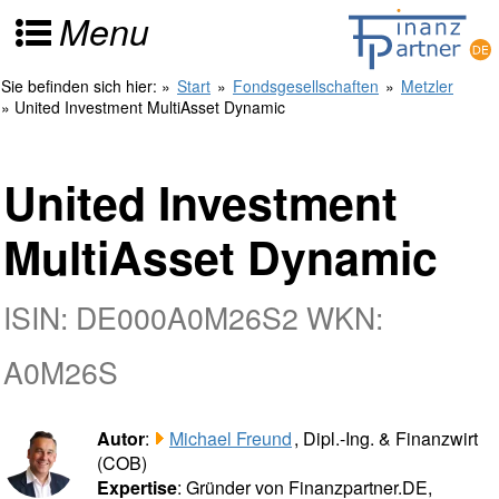
Menu
Sie befinden sich hier:
»
Start
»
Fondsgesellschaften
»
Metzler
» United Investment MultiAsset Dynamic
United Investment
MultiAsset Dynamic
ISIN: DE000A0M26S2 WKN:
A0M26S
Autor
:
Michael Freund
, Dipl.-Ing. & Finanzwirt
(COB)
Expertise
: Gründer von Finanzpartner.DE,