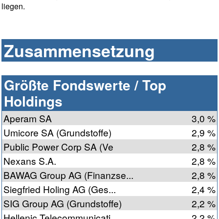
liegen.
Zusammensetzung
Größte Fondswerte / Top
Holdings
Aperam SA
3,0 %
Umicore SA (Grundstoffe)
2,9 %
Public Power Corp SA (Ve
2,8 %
Nexans S.A.
2,8 %
BAWAG Group AG (Finanzse...
2,8 %
Siegfried Holing AG (Ges...
2,4 %
SIG Group AG (Grundstoffe)
2,2 %
Hellenic Telecommunicati...
2,2 %