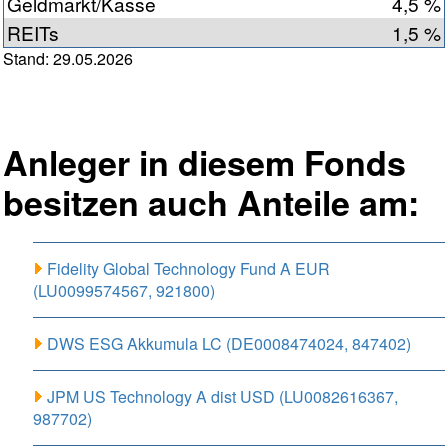
Geldmarkt/Kasse
4,5 %
REITs
1,5 %
Stand: 29.05.2026
Anleger in diesem Fonds
besitzen auch Anteile am:
Fidelity Global Technology Fund A EUR
(LU0099574567, 921800)
DWS ESG Akkumula LC (DE0008474024, 847402)
JPM US Technology A dist USD (LU0082616367,
987702)