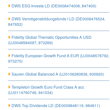
DWS ESG Investa LD (DE0008474008, 847400)
DWS Vermögensbildungsfonds I LD (DE0008476524,
847652)
Fidelity Global Thematic Opportunities A USD
(LU0048584097, 973269)
Fidelity European Growth Fund A EUR (LU0048578792,
973270)
Sauren Global Balanced A (LU0106280836, 930920)
Templeton Growth Euro Fund Class A acc
(LU0114760746, 941034)
DWS Top Dividende LD (DE0009848119, 984811)