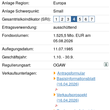
Anlage Region:
Europa
Anlage Schwerpunkt:
Small
Gesamtrisikoindikator (SRI):
1
2
3
4
5
6
7
Ertragsverwendung:
ausschüttend
Fondsvolumen:
1.525,5 Mio. EUR am
05.08.2026
Auflegungsdatum:
11.07.1985
Geschäftsjahr:
1.10. - 30.9.
Regulierungsart:
OGAW
Verkaufsunterlagen:
Antragsformular
Basisinformationsblatt
(16.04.2026)
Verkaufsprospekt
(16.04.2026)