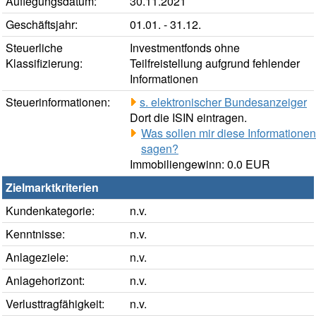
Auflegungsdatum:
30.11.2021
Geschäftsjahr:
01.01. - 31.12.
Steuerliche
Investmentfonds ohne
Klassifizierung:
Teilfreistellung aufgrund fehlender
Informationen
Steuerinformationen:
s. elektronischer Bundesanzeiger
Dort die ISIN eintragen.
Was sollen mir diese Informationen
sagen?
Immobiliengewinn: 0.0 EUR
Zielmarktkriterien
Kundenkategorie:
n.v.
Kenntnisse:
n.v.
Anlageziele:
n.v.
Anlagehorizont:
n.v.
Verlusttragfähigkeit:
n.v.