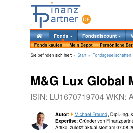
Fonds
Fondsdiscount
Fonds kaufen
Mein Depot
Persönliche Be
Sie befinden sich hier:
»
Start
»
Fondsgesellschaften
M&G Lux Global 
ISIN: LU1670719704 WKN: 
Autor
:
Michael Freund
, Dipl.-Ing.
Expertise
: Gründer von Finanzpartne
Artikel zuletzt aktualisiert am 07.08.