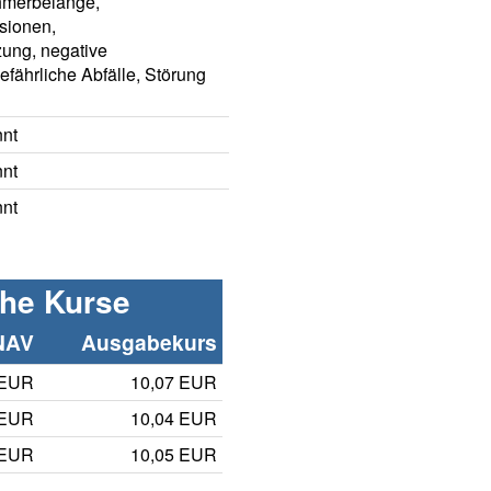
hmerbelange,
sionen,
ung, negative
gefährliche Abfälle, Störung
nnt
nnt
nnt
che Kurse
NAV
Ausgabekurs
 EUR
10,07 EUR
 EUR
10,04 EUR
 EUR
10,05 EUR