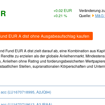
UR
+0.02 EUR
Veränderung z
+0.21 %
Quelle:
M&G 
Fund EUR A dist ohne Ausgabeaufschlag kaufen
d Fund EUR A dist zielt darauf ab, eine Kombination aus Kapi
 Rendite zu erzielen als der globale Anleihenmarkt. Mindestens
, Anleihen ohne Rating und forderungsbesicherten Wertpapieren
sistaatlichen Stellen, supranationalen Körperschaften und Unt
 acc (LU1670718995, A2JQ94)
 acc (LU1670719613, A2JRAA)