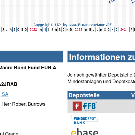
Informationen z
 Macro Bond Fund EUR A
Je nach gewählter Depotstelle 
Mindestanlagen und Depotkost
 A2JRAB
g SA
Depotstelle
V
 Herr Robert Burrows
nt Grade