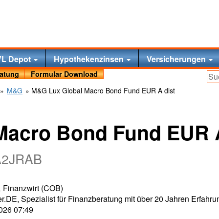
VL Depot
Hypothekenzinsen
Versicherungen
ratung
Formular Download
»
M&G
» M&G Lux Global Macro Bond Fund EUR A dist
Macro Bond Fund EUR A
A2JRAB
 & Finanzwirt (COB)
r.DE, Spezialist für Finanzberatung mit über 20 Jahren Erfahru
2026 07:49