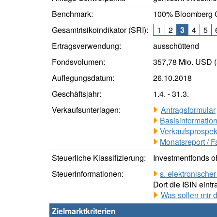
Benchmark:
100% Bloomberg G
Gesamtrisikoindikator (SRI):
1
2
3
4
5
Ertragsverwendung:
ausschüttend
Fondsvolumen:
357,78 Mio. USD (
Auflegungsdatum:
26.10.2018
Geschäftsjahr:
1.4. - 31.3.
Verkaufsunterlagen:
Antragsformular
Basisinformation
Verkaufsprospek
Monatsreport / F
Steuerliche Klassifizierung:
Investmentfonds oh
Steuerinformationen:
s. elektronisch
Dort die ISIN eintr
Was sollen mir 
Zielmarktkriterien