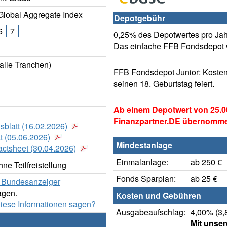
lobal Aggregate Index
Depotgebühr
6
7
0,25% des Depotwertes pro Jahr
Das einfache FFB Fondsdepot w
alle Tranchen)
FFB Fondsdepot Junior: Kosten
seinen 18. Geburtstag feiert.
Ab einem Depotwert von 25.0
Finanzpartner.DE übernomm
sblatt (16.02.2026)
t (05.06.2026)
Mindestanlage
actsheet (30.04.2026)
Einmalanlage:
ab 250 €
ne Teilfreistellung
Fonds Sparplan:
ab 25 €
er Bundesanzeiger
agen.
Kosten und Gebühren
diese Informationen sagen?
Ausgabeaufschlag:
4,00% (3,
Mit unse