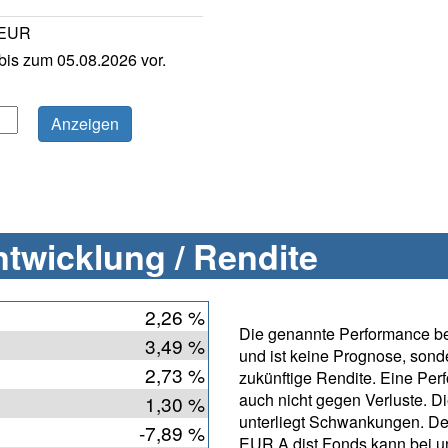
 EUR
is zum 05.08.2026 vor.
twicklung / Rendite
2,26 %
Die genannte Performance bet
3,49 %
und ist keine Prognose, sonde
2,73 %
zukünftige Rendite. Eine Per
auch nicht gegen Verluste. D
1,30 %
unterliegt Schwankungen. D
-7,89 %
EUR A dist Fonds kann bei u