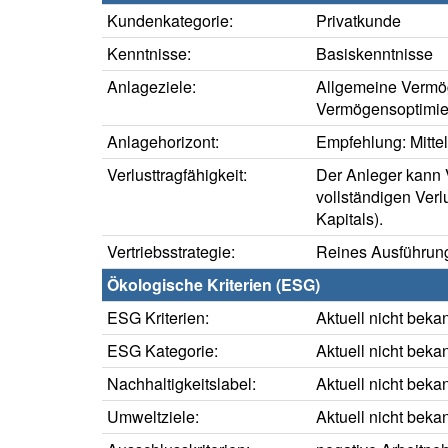
Kundenkategorie:
Privatkunde
Kenntnisse:
Basiskenntnisse
Anlageziele:
Allgemeine Vermö
Vermögensoptimie
Anlagehorizont:
Empfehlung: Mittelf
Verlusttragfähigkeit:
Der Anleger kann V
vollständigen Verl
Kapitals).
Vertriebsstrategie:
Reines Ausführung
Ökologische Kriterien (ESG)
ESG Kriterien:
Aktuell nicht beka
ESG Kategorie:
Aktuell nicht beka
Nachhaltigkeitslabel:
Aktuell nicht beka
Umweltziele:
Aktuell nicht beka