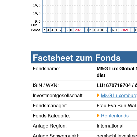
Factsheet zum Fonds
Fondsname:
M&G Lux Global
dist
ISIN / WKN:
LU1670719704 /
Investmentgesellschaft:
M&G Luxembur
Fondsmanager:
Frau Eva Sun-Wai,
Fonds Kategorie:
Rentenfonds
Anlage Region:
International
Anlage Schwerpunkt:
gemischt Investme