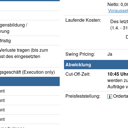
Netto: 0,
Vorausset
Laufende Kosten:
Des letz
gensbildung /
(1.4. - 31
rung
D
ristig
erluste tragen (bis zum
Swing Pricing:
Ja
ust des eingesetzten
Abwicklung
sgeschäft (Execution only)
Cut-Off-Zeit:
10:45 Uhr
werden zu
Aufträge 
nnt
Preisfeststellung:
Ordert
nnt
nnt
nnt