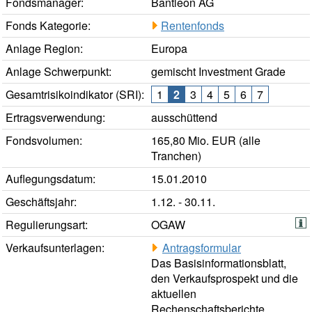
Fondsmanager:
Bantleon AG
Fonds Kategorie:
Rentenfonds
Anlage Region:
Europa
Anlage Schwerpunkt:
gemischt Investment Grade
Gesamtrisikoindikator (SRI):
1
2
3
4
5
6
7
Ertragsverwendung:
ausschüttend
Fondsvolumen:
165,80 Mio. EUR (alle
Tranchen)
Auflegungsdatum:
15.01.2010
Geschäftsjahr:
1.12. - 30.11.
Regulierungsart:
OGAW
Verkaufsunterlagen:
Antragsformular
Das Basisinformationsblatt,
den Verkaufsprospekt und die
aktuellen
Rechenschaftsberichte