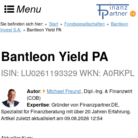
Menu
Sie befinden sich hier:
»
Start
»
Fondsgesellschaften
»
Bantleon
Invest S.A.
» Bantleon Yield PA
Bantleon Yield PA
ISIN: LU0261193329 WKN: A0RKPL
Autor
:
Michael Freund
, Dipl.-Ing. & Finanzwirt
(COB)
Expertise
: Gründer von Finanzpartner.DE,
Spezialist für Finanzberatung mit über 20 Jahren Erfahrung.
Artikel zuletzt aktualisiert am 09.08.2026 12:54
Aktueller Kurs: