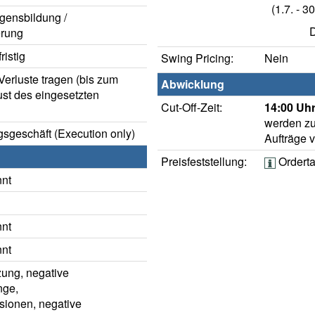
(1.7. - 30
gensbildung /
D
rung
istig
Swing Pricing:
Nein
erluste tragen (bis zum
Abwicklung
ust des eingesetzten
Cut-Off-Zeit:
14:00 Uhr
werden zu
sgeschäft (Execution only)
Aufträge 
Preisfeststellung:
Ordert
nnt
nnt
nnt
ung, negative
nge,
ionen, negative