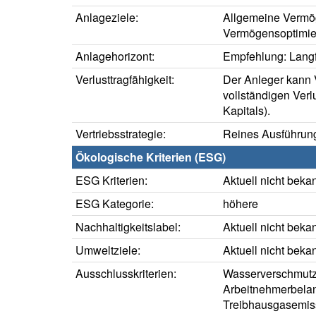
Anlageziele:
Allgemeine Vermö
Vermögensoptimie
Anlagehorizont:
Empfehlung: Langfr
Verlusttragfähigkeit:
Der Anleger kann V
vollständigen Verl
Kapitals).
Vertriebsstrategie:
Reines Ausführung
Ökologische Kriterien (ESG)
ESG Kriterien:
Aktuell nicht beka
ESG Kategorie:
höhere
Nachhaltigkeitslabel:
Aktuell nicht beka
Umweltziele:
Aktuell nicht beka
Ausschlusskriterien:
Wasserverschmutz
Arbeitnehmerbela
Treibhausgasemiss