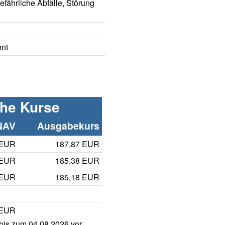
gefährliche Abfälle, Störung
nnt
che Kurse
NAV
Ausgabekurs
 EUR
187,87 EUR
 EUR
185,38 EUR
 EUR
185,18 EUR
 EUR
is zum 04.08.2026 vor.