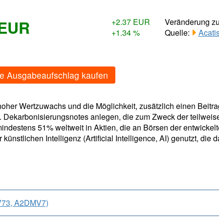
 EUR
+2.37 EUR
Veränderung z
+1.34 %
Quelle:
Acati
ne Ausgabeaufschlag kaufen
 hoher Wertzuwachs und die Möglichkeit, zusätzlich einen Beit
. Dekarbonisierungsnotes anlegen, die zum Zweck der teilweis
 mindestens 51% weltweit in Aktien, die an Börsen der entwickel
nstlichen Intelligenz (Artificial Intelligence, AI) genutzt, die
V73, A2DMV7)