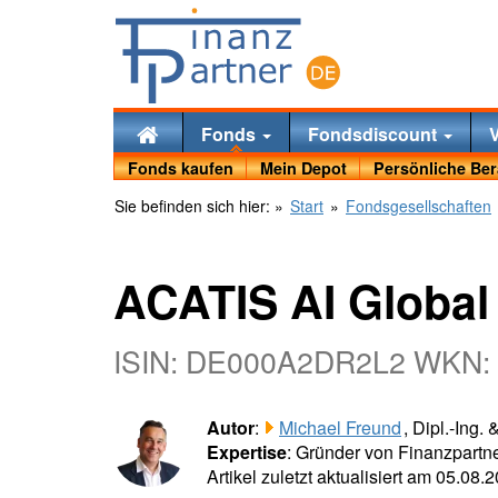
Fonds
Fondsdiscount
Fonds kaufen
Mein Depot
Persönliche Be
Sie befinden sich hier:
»
Start
»
Fondsgesellschaften
ACATIS AI Global
ISIN: DE000A2DR2L2 WKN:
Autor
:
Michael Freund
, Dipl.-Ing.
Expertise
: Gründer von Finanzpartne
Artikel zuletzt aktualisiert am 05.08.