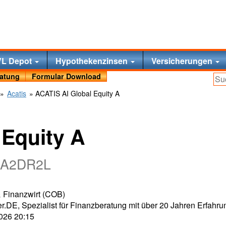
VL Depot
Hypothekenzinsen
Versicherungen
ratung
Formular Download
»
Acatis
» ACATIS AI Global Equity A
 Equity A
 A2DR2L
 & Finanzwirt (COB)
r.DE, Spezialist für Finanzberatung mit über 20 Jahren Erfahru
2026 20:15