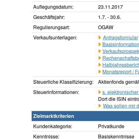
Auflegungsdatum:
23.11.2017
Geschäftsjahr:
1.7. - 30.6.
Regulierungsart:
OGAW
Verkaufsunterlagen:
Antragsformular
Basisinformation
Verkaufsprospek
Rechenschaftsbe
Halbjahresberich
Monatsreport / F
Steuerliche Klassifizierung:
Aktienfonds gemäß
Steuerinformationen:
s. elektronisch
Dort die ISIN eintr
Was sollen mir 
Zielmarktkriterien
Kundenkategorie:
Privatkunde
Kenntnisse:
Basiskenntnisse