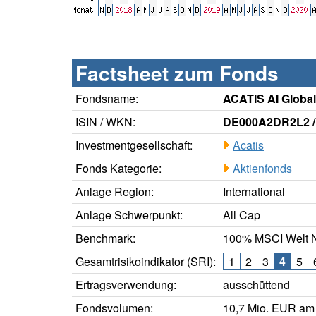
Factsheet zum Fonds
Fondsname:
ACATIS AI Global
ISIN / WKN:
DE000A2DR2L2 
Investmentgesellschaft:
Acatis
Fonds Kategorie:
Aktienfonds
Anlage Region:
International
Anlage Schwerpunkt:
All Cap
Benchmark:
100% MSCI Welt
Gesamtrisikoindikator (SRI):
1
2
3
4
5
Ertragsverwendung:
ausschüttend
Fondsvolumen:
10,7 Mio. EUR am