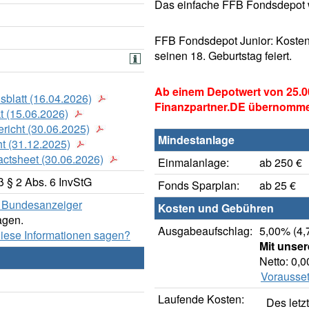
Das einfache FFB Fondsdepot w
FFB Fondsdepot Junior: Kosten
seinen 18. Geburtstag feiert.
Ab einem Depotwert von 25.0
sblatt (16.04.2026)
Finanzpartner.DE übernomm
t (15.06.2026)
richt (30.06.2025)
Mindestanlage
t (31.12.2025)
actsheet (30.06.2026)
Einmalanlage:
ab 250 €
 § 2 Abs. 6 InvStG
Fonds Sparplan:
ab 25 €
er Bundesanzeiger
Kosten und Gebühren
agen.
Ausgabeaufschlag:
5,00% (4,
diese Informationen sagen?
Mit unse
Netto: 0,
Vorausset
Laufende Kosten:
Des letz