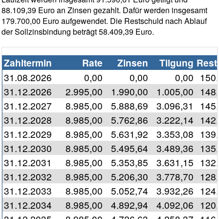
88.109,39 Euro an Zinsen gezahlt. Dafür werden insgesamt
179.700,00 Euro aufgewendet. Die Restschuld nach Ablauf
der Sollzinsbindung beträgt 58.409,39 Euro.
Zahltermin
Rate
Zinsen
Tilgung
Rest
31.08.2026
0,00
0,00
0,00
150
31.12.2026
2.995,00
1.990,00
1.005,00
148
31.12.2027
8.985,00
5.888,69
3.096,31
145
31.12.2028
8.985,00
5.762,86
3.222,14
142
31.12.2029
8.985,00
5.631,92
3.353,08
139
31.12.2030
8.985,00
5.495,64
3.489,36
135
31.12.2031
8.985,00
5.353,85
3.631,15
132
31.12.2032
8.985,00
5.206,30
3.778,70
128
31.12.2033
8.985,00
5.052,74
3.932,26
124
31.12.2034
8.985,00
4.892,94
4.092,06
120
31.12.2035
8.985,00
4.726,63
4.258,37
116