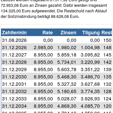
72.953,08 Euro an Zinsen gezahlt. Dafür werden insgesamt
134.325,00 Euro aufgewendet. Die Restschuld nach Ablauf
der Sollzinsbindung beträgt 88.628,08 Euro.
Zahltermin
Rate
Zinsen
Tilgung
Rest
31.08.2026
0,00
0,00
0,00
150
31.12.2026
2.985,00
1.980,02
1.004,98
148
31.12.2027
8.955,00
5.859,18
3.095,82
145
31.12.2028
8.955,00
5.734,01
3.220,99
142
31.12.2029
8.955,00
5.603,78
3.351,22
139
31.12.2030
8.955,00
5.468,30
3.486,70
135
31.12.2031
8.955,00
5.327,32
3.627,68
132
31.12.2032
8.955,00
5.180,65
3.774,35
128
31.12.2033
8.955,00
5.028,07
3.926,93
124
31.12.2034
8.955,00
4.869,30
4.085,70
120
31.12.2035
8.955,00
4.704,10
4.250,90
116