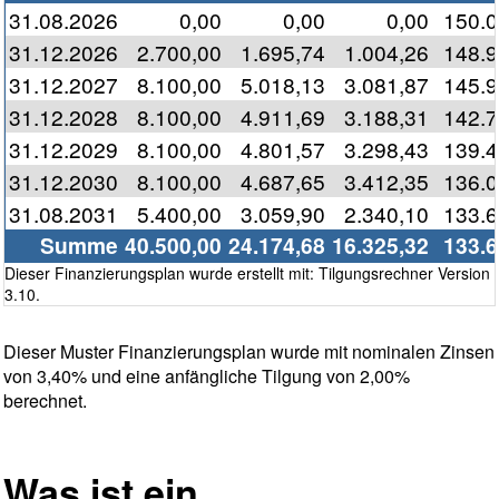
31.08.2026
0,00
0,00
0,00
150.0
31.12.2026
2.700,00
1.695,74
1.004,26
148.9
31.12.2027
8.100,00
5.018,13
3.081,87
145.9
31.12.2028
8.100,00
4.911,69
3.188,31
142.7
31.12.2029
8.100,00
4.801,57
3.298,43
139.4
31.12.2030
8.100,00
4.687,65
3.412,35
136.0
31.08.2031
5.400,00
3.059,90
2.340,10
133.6
Summe
40.500,00
24.174,68
16.325,32
133.6
Dieser Finanzierungsplan wurde erstellt mit: Tilgungsrechner Version
3.10.
Dieser Muster Finanzierungsplan wurde mit nominalen Zinsen
von 3,40% und eine anfängliche Tilgung von 2,00%
berechnet.
Was ist ein