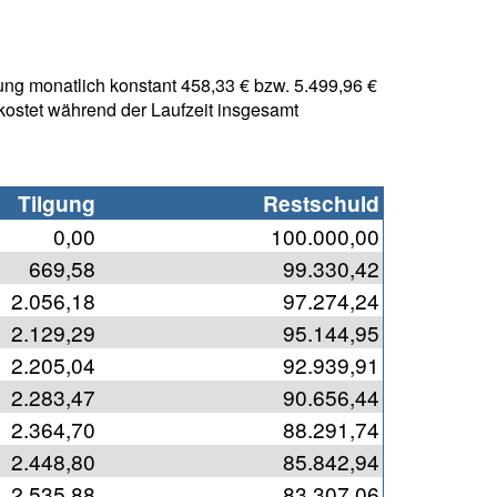
ung monatlich konstant 458,33 € bzw. 5.499,96 €
 kostet während der Laufzeit insgesamt
Tilgung
Restschuld
0,00
100.000,00
669,58
99.330,42
2.056,18
97.274,24
2.129,29
95.144,95
2.205,04
92.939,91
2.283,47
90.656,44
2.364,70
88.291,74
2.448,80
85.842,94
2.535,88
83.307,06