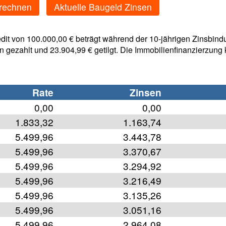
rechnen
Aktuelle Baugeld Zinsen
dit von 100.000,00 € beträgt während der 10-jährigen Zinsbind
n gezahlt und 23.904,99 € getilgt. Die Immobilienfinanzierzung
Rate
Zinsen
0,00
0,00
1.833,32
1.163,74
5.499,96
3.443,78
5.499,96
3.370,67
5.499,96
3.294,92
5.499,96
3.216,49
5.499,96
3.135,26
5.499,96
3.051,16
5.499,96
2.964,08