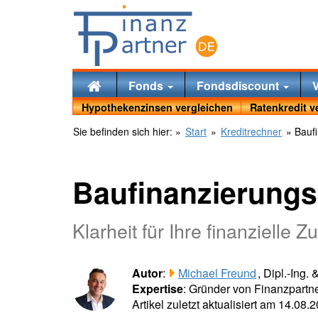
Fonds
Fondsdiscount
Hypothekenzinsen vergleichen
Ratenkredit v
Sie befinden sich hier:
»
Start
»
Kreditrechner
» Baufi
Baufinanzierungs
Klarheit für Ihre finanzielle Z
Autor
:
Michael Freund
, Dipl.-Ing.
Expertise
: Gründer von Finanzpartne
Artikel zuletzt aktualisiert am 14.08.